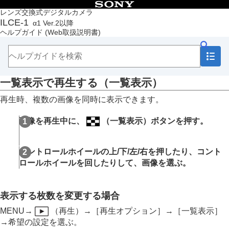
目次
レンズ交換式デジタルカメラ
ILCE-1
α1 Ver.2以降
トップページ
ヘルプガイド
(Web取扱説明書)
ヘルプガイドの使いかた
必ずお読みください
本体と付属品を確認する
各部の名称
一覧表示で再生する（
一覧表示
）
本機の基本操作
準備/基本的な撮影
再生時、複数の画像を同時に表示できます。
MENU一覧から機能を探す
撮影機能を活用する
画像を再生中に、
（
一覧表示
）ボタンを押す。
カメラをカスタマイズする
再生する
この章の目次
コントロールホイールの上/下/左/右を押したり、コント
画像を見る
ロールホイールを回したりして、画像を選ぶ。
画像の表示方法を変える
一覧表示で再生する（
一覧表示
）
再生フィルターの条件設定
表示する枚数を変更する場合
画像の並び順
グループ表示
MENU
→
（
再生
）→
［再生オプション］
→
［一覧表示］
フォーカス枠表示
（再生）
→希望の設定を選ぶ。