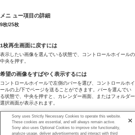
アスペクトマーカー表示
（静止画）
日時指定で画像表示
メニ ュー項目の詳細
画像間をジャンプ移動する方法を設定する（
画像
送り設定
）
9枚
/
25枚
撮影した画像を保護する（
プロテクト
）
画像に情報を追加する
トリミング
1枚再生画面に戻すには
動画から静止画を切り出す
表示したい画像を選んでいる状態で、コントロールホイールの
メモリーカード間で画像をコピーする（
コピー
）
画像を削除する
中央を押す。
テレビと接続して画像を見る
希望の画像をすばやく表示するには
カメラの設定を変更する
スマートフォンでできること
コントロールホイールで左側のバーを選び、コントロールホイ
パソコンでできること
ールの上/下でページを送ることができます。バーを選んでい
クラウドサービスを利用する
る状態で、中央を押すと、カレンダー画面、またはフォルダー
資料
選択画面が表示されます。
故障かな？と思ったら
Sony uses Strictly Necessary Cookies to operate this website.
These cookies are essential, and will always remain active.
Sony also uses Optional Cookies to improve site functionality,
前へ
analyze usage, deliver advertisements and interact with third