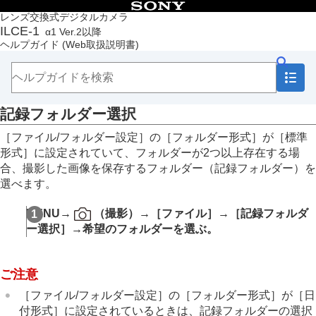
目次
レンズ交換式デジタルカメラ
ILCE-1
α1 Ver.2以降
トップページ
ヘルプガイド
(Web取扱説明書)
ヘルプガイドの使いかた
必ずお読みください
本体と付属品を確認する
各部の名称
記録フォルダー選択
本機の基本操作
準備/基本的な撮影
［ファイル/フォルダー設定］
の
［フォルダー形式］
が
［標準
MENU一覧から機能を探す
形式］
に設定されていて、フォルダーが2つ以上存在する場
撮影機能を活用する
合、撮影した画像を保存するフォルダー（記録フォルダー）を
カメラをカスタマイズする
選べます。
再生する
カメラの設定を変更する
MENU
→
（
撮影
）→
［ファイル］
→
［記録フォルダ
メモリーカードの設定
ー選択］
→希望のフォルダーを選ぶ。
ファイルの設定
ファイル/フォルダー設定
記録フォルダー選択
ご注意
フォルダー新規作成
ファイル設定
［ファイル/フォルダー設定］
の
［フォルダー形式］
が
［日
IPTC情報
付形式］
に設定されているときは、記録フォルダーの選択