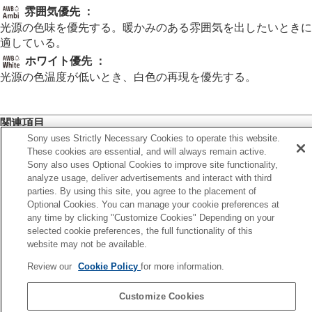
を設定する（カスタムホワイトバランス）
雰囲気優先
：
WB取り込み枠サイズ
（静止画/動画）
光源の色味を優先する。暖かみのある雰囲気を出したいときに
AWB時の優先設定
（静止画/動画）
適している。
シャッターAWBロック
ホワイト優先
：
ショックレスWB
光源の色温度が低いとき、白色の再現を優先する。
画像に効果を加える
ドライブモードを使う（連写/セルフタイマー）
インターバル撮影機能
関連項目
より高解像の静止画を撮影する
Sony uses Strictly Necessary Cookies to operate this website.
画質や記録形式を設定する
ホワイトバランス
（静止画/動画）
These cookies are essential, and will always remain active.
タッチ機能を使う
Sony also uses Optional Cookies to improve site functionality,
シャッターの設定
analyze usage, deliver advertisements and interact with third
前へ
ズームする
parties. By using this site, you agree to the placement of
B取り込み枠サイズ（静止画/動画）
フラッシュを使う
Optional Cookies. You can manage your cookie preferences at
次へ
手ブレを補正する
any time by clicking "Customize Cookies" Depending on your
シャッターAWBロ
レンズ補正
（静止画/動画）
selected cookie preferences, the full functionality of this
TP1001358985
ノイズリダクション
website may not be available.
お使いのカメラの本体ソフトウェアがVer.2.00未満の場合は下記URLの
撮影中の画面表示を設定する
Review our
Cookie Policy
for more information.
ヘルプガイドをご覧ください。
動画の音声を記録する
動画を撮影しながら静止画を切り出す
https://helpguide.sony.net/ilc/2040/v1/ja/index.html
Customize Cookies
TC/UB設定