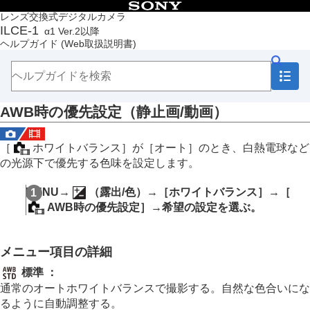
目次
レンズ交換式デジタルカメラ
ILCE-1
α1 Ver.2以降
トップページ
ヘルプガイド
(Web取扱説明書)
ヘルプガイドの使いかた
必ずお読みください
本体と付属品を確認する
各部の名称
AWB時の優先設定
（静止画/動画）
本機の基本操作
準備/基本的な撮影
MENU一覧から機能を探す
［
ホワイトバランス］
が
［オート］
のとき、白熱電球など
撮影機能を活用する
の光源下で優先する色味を設定します。
この章の目次
撮影モードを選ぶ
MENU
→
（
露出/色
）→
［ホワイトバランス］
→
［
フォーカス（ピント）を合わせる
AWB時の優先設定］
→希望の設定を選ぶ。
顔/瞳AF
フォーカス機能を使う
露出/測光を調整する
メニュー項目の詳細
ISO感度を選ぶ
ホワイトバランス
標準
：
ホワイトバランス
（静止画/動画）
通常のオートホワイトバランスで撮影する。自然な色合いにな
基準になる白色を取得してホワイトバランス
るように自動調整する。