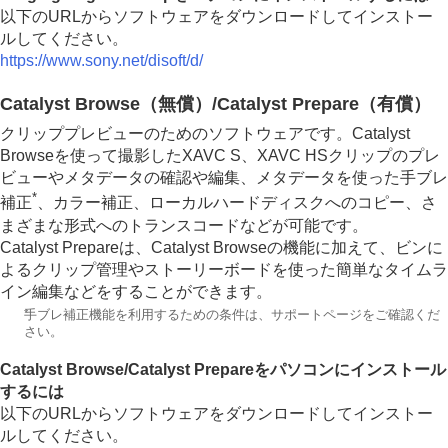
パソコンに画像を取り込む
以下のURLからソフトウェアをダウンロードしてインストー
パソコンからカメラを操作する
ルしてください。
他のカメラと連動して撮影する（
連動レリーズ設
https://www.sony.net/disoft/d/
定
）
USBストリーミング（動画）
Catalyst Browse（無償）/Catalyst Prepare（有償）
クラウドサービスを利用する
クリッププレビューのためのソフトウェアです。Catalyst
資料
Browseを使って撮影したXAVC S、XAVC HSクリップのプレ
故障かな？と思ったら
ビューやメタデータの確認や編集、メタデータを使った手ブレ
*
補正
、カラー補正、ローカルハードディスクへのコピー、さ
まざまな形式へのトランスコードなどが可能です。
Catalyst Prepareは、Catalyst Browseの機能に加えて、ビンに
よるクリップ管理やストーリーボードを使った簡単なタイムラ
イン編集などをすることができます。
*
手ブレ補正機能を利用するための条件は、サポートページをご確認くだ
さい。
Catalyst Browse/Catalyst Prepareをパソコンにインストール
するには
以下のURLからソフトウェアをダウンロードしてインストー
ルしてください。