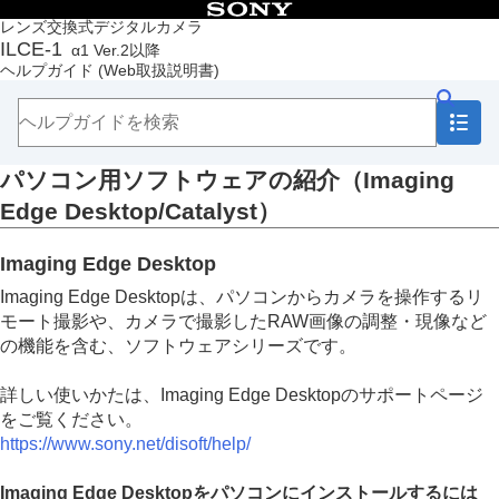
目次
レンズ交換式デジタルカメラ
ILCE-1
α1 Ver.2以降
トップページ
ヘルプガイド
(Web取扱説明書)
ヘルプガイドの使いかた
必ずお読みください
本体と付属品を確認する
各部の名称
パソコン用ソフトウェアの紹介（Imaging
本機の基本操作
準備/基本的な撮影
Edge Desktop/Catalyst）
MENU一覧から機能を探す
撮影機能を活用する
Imaging Edge Desktop
カメラをカスタマイズする
再生する
Imaging Edge Desktopは、パソコンからカメラを操作するリ
カメラの設定を変更する
モート撮影や、カメラで撮影したRAW画像の調整・現像など
スマートフォンでできること
の機能を含む、ソフトウェアシリーズです。
パソコンでできること
パソコンの推奨環境
詳しい使いかたは、Imaging Edge Desktopのサポートページ
カメラとパソコンを接続/切断する
をご覧ください。
パソコンで画像を管理・編集する
https://www.sony.net/disoft/help/
パソコン用ソフトウェアの紹介（Imaging
Edge Desktop/Catalyst）
Imaging Edge Desktopをパソコンにインストールするには