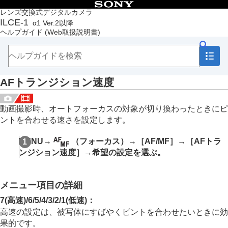
目次
レンズ交換式デジタルカメラ
ILCE-1
α1 Ver.2以降
トップページ
ヘルプガイド
(Web取扱説明書)
ヘルプガイドの使いかた
必ずお読みください
本体と付属品を確認する
各部の名称
AFトランジション速度
本機の基本操作
準備/基本的な撮影
MENU一覧から機能を探す
動画撮影時、オートフォーカスの対象が切り換わったときにピ
撮影機能を活用する
ントを合わせる速さを設定します。
この章の目次
撮影モードを選ぶ
MENU
→
（
フォーカス
）→
［AF/MF］
→
［AFトラ
フォーカス（ピント）を合わせる
ンジション速度］
→希望の設定を選ぶ。
顔/瞳AF
フォーカス機能を使う
フォーカススタンダード
メニュー項目の詳細
縦横フォーカスエリア切換
フォーカスエリア登録機能
7(高速)
/
6
/
5
/
4
/
3
/
2
/
1(低速)
：
登録フォーカスエリア消去
高速の設定は、被写体にすばやくピントを合わせたいときに効
フォーカスエリア限定
（静止画/動画）
果的です。