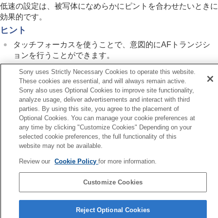
フォーカス位置の循環
（静止画/動画）
低速の設定は、被写体になめらかにピントを合わせたいときに
AF枠の移動量
（静止画/動画）
効果的です。
フォーカスエリア枠色
（静止画/動画）
ヒント
フォーカスエリア自動消灯
トラッキング中エリア枠表示
タッチフォーカスを使うことで、意図的にAFトランジシ
AF-Cエリア表示
ョンを行うことができます。
位相差AFエリア表示
Sony uses Strictly Necessary Cookies to operate this website.
AF被写体追従感度
These cookies are essential, and will always remain active.
AFトランジション速度
Sony also uses Optional Cookies to improve site functionality,
AF乗り移り感度
analyze usage, deliver advertisements and interact with third
前へ
AFアシスト
parties. By using this site, you agree to the placement of
F被写体追従感度
AF/MF切換
Optional Cookies. You can manage your cookie preferences at
次へ
シャッター半押しAF
any time by clicking "Customize Cookies" Depending on your
AF乗り移り
AFオン
selected cookie preferences, the full functionality of this
TP1001341034
フォーカスホールド
website may not be available.
お使いのカメラの本体ソフトウェアがVer.2.00未満の場合は下記URLの
プリAF
Review our
Cookie Policy
for more information.
ヘルプガイドをご覧ください。
AF-S時の優先設定
AF-C時の優先設定
https://helpguide.sony.net/ilc/2040/v1/ja/index.html
Customize Cookies
AF補助光
AF時の絞り駆動
言語選択ページへ
プリセットフォーカス/ズーム
Reject Optional Cookies
ピント拡大中のAF