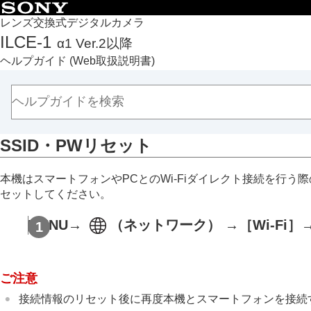
目次
レンズ交換式デジタルカメラ
ILCE-1
α1 Ver.2以降
トップページ
ヘルプガイド
(Web取扱説明書)
ヘルプガイドの使いかた
必ずお読みください
本体と付属品を確認する
各部の名称
SSID・PWリセット
本機の基本操作
準備/基本的な撮影
本機はスマートフォンやPCとのWi-Fiダイレクト接続を行
MENU一覧から機能を探す
セットしてください。
撮影機能を活用する
カメラをカスタマイズする
MENU
→
（
ネットワーク
） →
［Wi-Fi］
再生する
カメラの設定を変更する
メモリーカードの設定
ご注意
ファイルの設定
接続情報のリセット後に再度本機とスマートフォンを接続