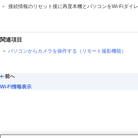
ネットワークの設定
接続情報のリセット後に再度本機とパソコンをWi-Fiダ
Wi-Fi接続
アクセスポイント簡単登録
アクセスポイント手動登録
Wi-Fi周波数帯
関連項目
Wi-Fi情報表示
パソコンからカメラを操作する（
リモート撮影機能
）
SSID・PWリセット
Bluetooth設定
Bluetoothリモコン
有線LAN
前へ
テザリング接続
Wi-Fi情報表示
機内モード
機器名称変更
ルート証明書の読み込み
アクセス認証設定
アクセス認証情報
セキュリティ(IPsec)