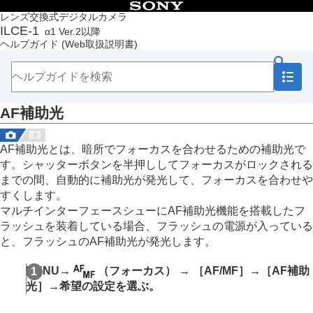
目次
レンズ交換式デジタルカメラ
ILCE-1
α1 Ver.2以降
トップページ
ヘルプガイド
(Web取扱説明書)
ヘルプガイドの使いかた
必ずお読みください
本体と付属品を確認する
各部の名称
AF補助光
本機の基本操作
準備/基本的な撮影
MENU一覧から機能を探す
AF補助光とは、暗所でフォーカスを合わせるための補助光で
撮影機能を活用する
す。シャッターボタンを半押ししてフォーカスがロックされる
この章の目次
までの間、自動的に補助光が発光して、フォーカスを合わせや
撮影モードを選ぶ
すくします。
フォーカス（ピント）を合わせる
マルチインターフェースシューにAF補助光機能を搭載したフ
顔/瞳AF
ラッシュを装着している場合、フラッシュの電源が入っている
フォーカス機能を使う
と、フラッシュのAF補助光が発光します。
フォーカススタンダード
縦横フォーカスエリア切換
MENU
→
（
フォーカス
） →
［AF/MF］
→
［AF補助
フォーカスエリア登録機能
光］
→希望の設定を選ぶ。
登録フォーカスエリア消去
フォーカスエリア限定
（静止画/動画）