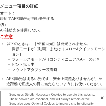
フォーカス位置の循環
（静止画/動画）
メニュー項目の詳細
AF枠の移動量
（静止画/動画）
フォーカスエリア枠色
（静止画/動画）
オート
：
フォーカスエリア自動消灯
暗所でAF補助光が自動発光する。
トラッキング中エリア枠表示
切
：
AF-Cエリア表示
AF補助光を使用しない。
位相差AFエリア表示
AF被写体追従感度
ご注意
AFトランジション速度
以下のときは、
［AF補助光］
は発光されません。
AF乗り移り感度
撮影モードが
［動画］
または
［スロー&クイックモーシ
AFアシスト
ョン］
AF/MF切換
フォーカスモードが
［コンティニュアスAF］
のとき
シャッター半押しAF
ピント拡大中
AFオン
マウントアダプター装着時
フォーカスホールド
プリAF
AF補助光は明るい光です。安全上問題ありませんが、至
AF-S時の優先設定
近距離で直接人の目に当たらないようにお使いください。
AF-C時の優先設定
AF補助光
Sony uses Strictly Necessary Cookies to operate this website.
AF時の絞り駆動
These cookies are essential, and will always remain active.
プリセットフォーカス/ズーム
Sony also uses Optional Cookies to improve site functionality,
ピント拡大中のAF