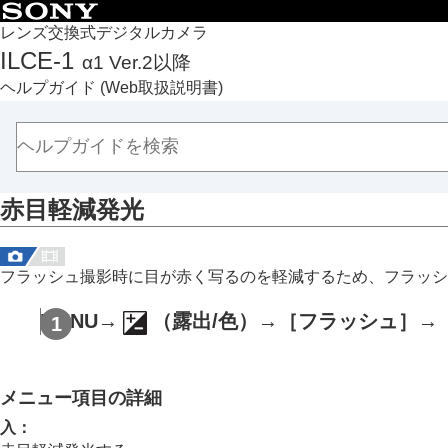
目次
レンズ交換式デジタルカメラ
ILCE-1
α1 Ver.2以降
トップページ
ヘルプガイド
(Web取扱説明書)
ヘルプガイドの使いかた
必ずお読みください
本体と付属品を確認する
各部の名称
赤目軽減発光
本機の基本操作
準備/基本的な撮影
MENU一覧から機能を探す
フラッシュ撮影時に目が赤く写るのを軽減するため、フラッシ
撮影機能を活用する
この章の目次
MENU
→
（
露出/色
）→
［フラッシュ］
→
撮影モードを選ぶ
フォーカス（ピント）を合わせる
メニュー項目の詳細
顔/瞳AF
フォーカス機能を使う
入
：