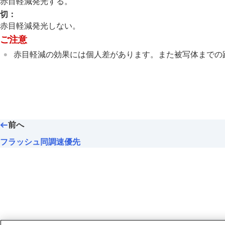
赤目軽減発光する。
露出/測光を調整する
切
：
ISO感度を選ぶ
赤目軽減発光しない。
ホワイトバランス
ご注意
画像に効果を加える
赤目軽減の効果には個人差があります。また被写体までの
ドライブモードを使う（連写/セルフタイ
インターバル撮影機能
より高解像の静止画を撮影する
画質や記録形式を設定する
タッチ機能を使う
シャッターの設定
前へ
ズームする
フラッシュ同調速優先
フラッシュを使う
フラッシュ（別売）を使う
フラッシュモード
調光補正
露出補正の影響
ワイヤレスフラッシュ