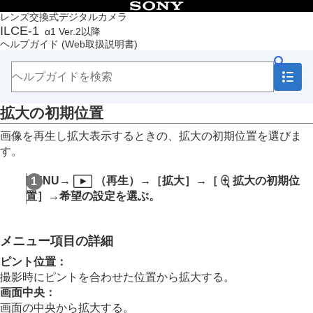
目次
レンズ交換式デジタルカメラ
ILCE-1
α1 Ver.2以降
トップページ
ヘルプガイド
(Web取扱説明書)
ヘルプガイドの使いかた
必ずお読みください
本体と付属品を確認する
各部の名称
拡大の初期位置
本機の基本操作
準備/基本的な撮影
画像を再生し拡大表示するときの、拡大の初期位置を選びま
MENU一覧から機能を探す
す。
撮影機能を活用する
カメラをカスタマイズする
MENU
→
（
再生
）→
［拡大］
→
［
拡大の初期位
再生する
置］
→希望の設定を選ぶ。
この章の目次
画像を見る
複数メディアの再生設定
メニュー項目の詳細
複数メディアの表示設定
静止画を再生する
ピント位置
：
再生画像を拡大する（拡大）
撮影時にピントを合わせた位置から拡大する。
拡大の初期倍率
画面中央
：
拡大の初期位置
画面の中央から拡大する。