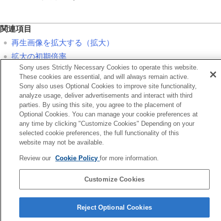
記録画像を自動的に回転させる（
記録画像の
回転表示
）
動画を再生する
関連項目
再生/モニタリング音量
再生画像を拡大する（拡大）
4ch音声のモニタリング
（動画）
スライドショーで再生する（
スライドショ
拡大の初期倍率
ー
）
Sony uses Strictly Necessary Cookies to operate this website.
インターバル連続再生
These cookies are essential, and will always remain active.
前へ
インターバル再生速度
Sony also uses Optional Cookies to improve site functionality,
大の初期倍率
analyze usage, deliver advertisements and interact with third
画像の表示方法を変える
次へ
parties. By using this site, you agree to the placement of
画像間をジャンプ移動する方法を設定する（
画像
記録画像を自動的に回転させる（記録画像の回転表示
Optional Cookies. You can manage your cookie preferences at
送り設定
）
any time by clicking "Customize Cookies" Depending on your
TP1001358495
selected cookie preferences, the full functionality of this
撮影した画像を保護する（
プロテクト
）
website may not be available.
画像に情報を追加する
お使いのカメラの本体ソフトウェアがVer.2.00未満の場合は下記URLの
トリミング
Review our
Cookie Policy
for more information.
ヘルプガイドをご覧ください。
動画から静止画を切り出す
https://helpguide.sony.net/ilc/2040/v1/ja/index.html
メモリーカード間で画像をコピーする（
コピー
）
Customize Cookies
画像を削除する
テレビと接続して画像を見る
言語選択ページへ
Reject Optional Cookies
カメラの設定を変更する
5-060-285-03(2)
スマートフォンでできること