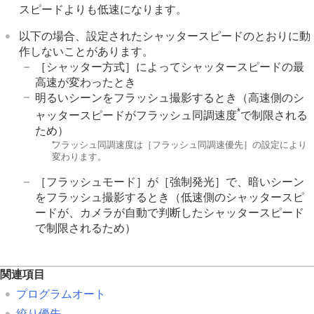
カメラの設定を変更する
スピードよりも低速になります。
スマートフォンでできること
パソコンでできること
以下の場合、設定されたシャッタースピードのとおりに動
クラウドサービスを利用する
作しないことがあります。
資料
［シャッター方式］
によってシャッタースピードの最
故障かな？と思ったら
高速が変わったとき
明るいシーンをフラッシュ撮影するとき（高速側のシ
*
ャッタースピードがフラッシュ同調速度
で制限される
ため）
*
フラッシュ同調速度は
［フラッシュ同調速優先］
の設定により
変わります。
［フラッシュモード］
が
［強制発光］
で、暗いシーン
をフラッシュ撮影するとき（低速側のシャッタースピ
ードが、カメラが自動で判断したシャッタースピード
で制限されるため）
関連項目
プログラムオート
絞り優先