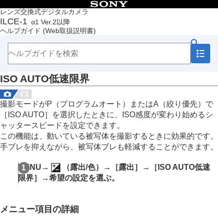
目次
レンズ交換式デジタルカメラ
ILCE-1
α1 Ver.2以降
トップページ
ヘルプガイド
(Web取扱説明書)
ヘルプガイドの使いかた
必ずお読みください
本体と付属品を確認する
各部の名称
ISO AUTO低速限界
本機の基本操作
準備/基本的な撮影
MENU一覧から機能を探す
撮影モードがP（
プログラムオート
）またはA（
絞り優先
）で
撮影機能を活用する
［ISO AUTO］
を選択したときに、ISO感度が変わり始めるシ
この章の目次
ャッタースピードを設定できます。
撮影モードを選ぶ
この機能は、動いている被写体を撮影するときに効果的です。
フォーカス（ピント）を合わせる
手ブレを抑えながら、被写体ブレも軽減することができます。
顔/瞳AF
フォーカス機能を使う
MENU→
（
露出/色
）→
［露出］
→
［ISO AUTO低速
露出/測光を調整する
限界］
→希望の設定を選ぶ。
ISO感度を選ぶ
ISO感度
（静止画/動画）
ISO感度範囲限定
（静止画/動画）
メニュー項目の詳細
ISO AUTO低速限界