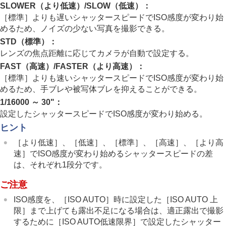
ホワイトバランス
SLOWER（
より低速
）/SLOW（
低速
）：
画像に効果を加える
［標準］
よりも遅いシャッタースピードでISO感度が変わり始
ドライブモードを使う（連写/セルフタイマー）
めるため、ノイズの少ない写真を撮影できる。
インターバル撮影機能
STD（
標準
）：
より高解像の静止画を撮影する
レンズの焦点距離に応じてカメラが自動で設定する。
画質や記録形式を設定する
FAST（
高速
）/FASTER（
より高速
）：
タッチ機能を使う
［標準］
よりも速いシャッタースピードでISO感度が変わり始
シャッターの設定
ズームする
めるため、手ブレや被写体ブレを抑えることができる。
フラッシュを使う
1/16000
～
30"
：
手ブレを補正する
設定したシャッタースピードでISO感度が変わり始める。
レンズ補正
（静止画/動画）
ヒント
ノイズリダクション
撮影中の画面表示を設定する
［より低速］
、
［低速］
、
［標準］
、
［高速］
、
［より高
動画の音声を記録する
速］
でISO感度が変わり始めるシャッタースピードの差
動画を撮影しながら静止画を切り出す
は、それぞれ1段分です。
TC/UB設定
ご注意
外部RAWレコーダーにRAW動画を出力する
画像と音声をライブ配信する
ISO感度を、
［ISO AUTO］
時に設定した
［ISO AUTO 上
カメラをカスタマイズする
限］
まで上げても露出不足になる場合は、適正露出で撮影
再生する
するために
［ISO AUTO低速限界］
で設定したシャッター