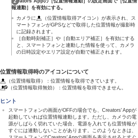
Creators’ Appの
［位置情報連動］
の設定画面で
［位置情
スマートフォンに画像を転送する
報連動］
を有効にする。
カメラの電源OFF中に接続する
スマートフォンから位置情報を取得する
カメラに
（位置情報取得アイコン）が表示され、ス
パソコンでできること
マートフォンがGPSなどで取得した位置情報が撮影時
クラウドサービスを利用する
に記録されます。
資料
［自動時刻補正］
や
［自動エリア補正］
を有効にする
故障かな？と思ったら
と、スマートフォンと連動した情報を使って、カメラ
の日時設定やエリア設定が自動で補正されます。
位置情報取得時のアイコンについて
（位置情報取得）：位置情報を取得できています。
（位置情報取得無効）：位置情報を取得できません。
ヒント
スマートフォンの画面がOFFの場合でも、Creators’ Appが
起動していれば位置情報連動します。ただし、カメラの電
源がしばらく切れていた場合、電源を入れても位置情報が
すぐには連動しないことがあります。このようなときは、
スマートフォンでCreators’ Appの画面を表示させるとすぐ