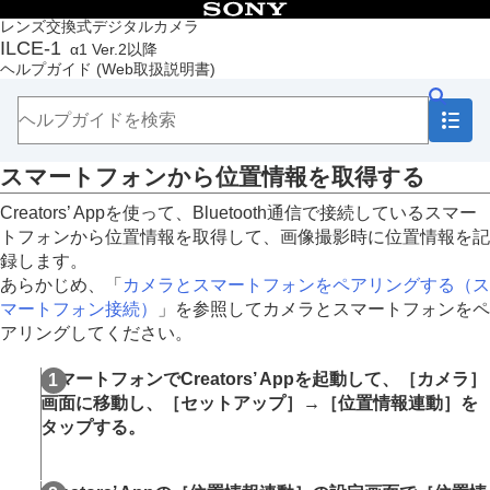
目次
レンズ交換式デジタルカメラ
ILCE-1
α1 Ver.2以降
トップページ
ヘルプガイド
(Web取扱説明書)
ヘルプガイドの使いかた
必ずお読みください
本体と付属品を確認する
各部の名称
スマートフォンから位置情報を取得する
本機の基本操作
準備/基本的な撮影
Creators’ Appを使って、Bluetooth通信で接続しているスマー
MENU一覧から機能を探す
トフォンから位置情報を取得して、画像撮影時に位置情報を記
撮影機能を活用する
録します。
カメラをカスタマイズする
あらかじめ、「
カメラとスマートフォンをペアリングする（
ス
再生する
マートフォン接続
）
」を参照してカメラとスマートフォンをペ
カメラの設定を変更する
アリングしてください。
スマートフォンでできること
スマートフォンでできること（Creators’ App）
スマートフォンでCreators’ Appを起動して、
［カメラ］
C3 Portal
画面に移動し、
［セットアップ］
→
［位置情報連動］
を
Monitor & Control
タップする。
カメラとスマートフォンをペアリングする（
スマ
ートフォン接続
）
スマートフォンをリモコンとして使う