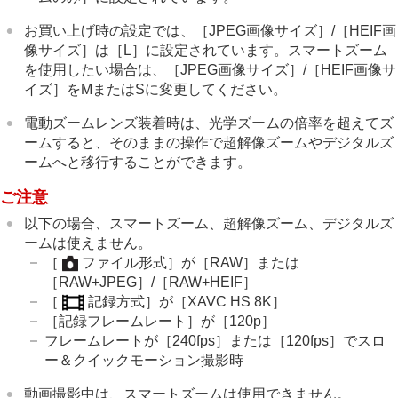
外部RAWレコーダーにRAW動画を出力する
画像と音声をライブ配信する
お買い上げ時の設定では、
［JPEG画像サイズ］
/
［HEIF画
カメラをカスタマイズする
像サイズ］
は
［L］
に設定されています。スマートズーム
再生する
を使用したい場合は、
［JPEG画像サイズ］
/
［HEIF画像サ
カメラの設定を変更する
イズ］
をMまたはSに変更してください。
スマートフォンでできること
パソコンでできること
電動ズームレンズ装着時は、光学ズームの倍率を超えてズ
クラウドサービスを利用する
ームすると、そのままの操作で超解像ズームやデジタルズ
資料
ームへと移行することができます。
故障かな？と思ったら
ご注意
以下の場合、スマートズーム、超解像ズーム、デジタルズ
ームは使えません。
［
ファイル形式］
が
［RAW］
または
［RAW+JPEG］
/
［RAW+HEIF］
［
記録方式］
が
［XAVC HS 8K］
［記録フレームレート］
が
［120p］
フレームレートが
［240fps］
または
［120fps］
でスロ
ー＆クイックモーション撮影時
動画撮影中は、スマートズームは使用できません。