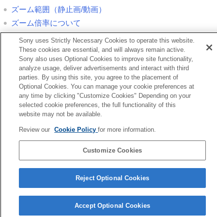
ズーム範囲
（静止画/動画）
ズーム倍率について
Sony uses Strictly Necessary Cookies to operate this website.
前へ
These cookies are essential, and will always remain active.
フリッカーレス撮影］と［高分解シャッター］の違い
Sony also uses Optional Cookies to improve site functionality,
analyze usage, deliver advertisements and interact with third
次へ
parties. By using this site, you agree to the placement of
超解像ズーム/デジタルズーム（ズー
Optional Cookies. You can manage your cookie preferences at
TP1001336160
any time by clicking "Customize Cookies" Depending on your
お使いのカメラの本体ソフトウェアがVer.2.00未満の場合は下記URLの
selected cookie preferences, the full functionality of this
ヘルプガイドをご覧ください。
website may not be available.
https://helpguide.sony.net/ilc/2040/v1/ja/index.html
Review our
Cookie Policy
for more information.
言語選択ページへ
Customize Cookies
5-060-285-03(2)
Copyright 2024 Sony Corporation
Reject Optional Cookies
Accept Optional Cookies