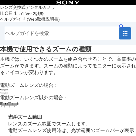
目次
レンズ交換式デジタルカメラ
ILCE-1
α1 Ver.2以降
トップページ
ヘルプガイド
(Web取扱説明書)
ヘルプガイドの使いかた
必ずお読みください
本体と付属品を確認する
各部の名称
本機で使用できるズームの種類
本機の基本操作
準備/基本的な撮影
本機では、いくつかのズームを組み合わせることで、高倍率の
MENU一覧から機能を探す
ズームができます。ズームの種類によってモニターに表示され
撮影機能を活用する
るアイコンが変わります。
この章の目次
撮影モードを選ぶ
電動ズームレンズの場合：
フォーカス（ピント）を合わせる
顔/瞳AF
電動ズームレンズ以外の場合：
フォーカス機能を使う
露出/測光を調整する
ISO感度を選ぶ
光学ズーム範囲
ホワイトバランス
レンズのズーム範囲でズームします。
画像に効果を加える
電動ズームレンズ使用時は、光学範囲のズームバーが表示
ドライブモードを使う（連写/セルフタイマー）