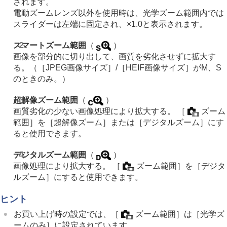
されます。
インターバル撮影機能
電動ズームレンズ以外を使用時は、光学ズーム範囲内では
より高解像の静止画を撮影する
画質や記録形式を設定する
スライダーは左端に固定され、×1.0と表示されます。
タッチ機能を使う
シャッターの設定
スマートズーム範囲
（
）
ズームする
画像を部分的に切り出して、画質を劣化させずに拡大す
本機で使用できるズームの種類
る。（
［JPEG画像サイズ］
/
［HEIF画像サイズ］
がM、S
超解像ズーム/デジタルズーム（ズーム）
のときのみ。）
ズーム範囲
（静止画/動画）
カスタムキーズームスピード
（静止画/動画）
超解像ズーム範囲
（
）
リモートズームスピード
（静止画/動画）
画質劣化の少ない画像処理により拡大する。
［
ズーム
ズーム倍率について
範囲］
を
［超解像ズーム］
または
［デジタルズーム］
にす
ズームリング操作方向
ると使用できます。
フラッシュを使う
デジタルズーム範囲
（
）
手ブレを補正する
レンズ補正
（静止画/動画）
画像処理により拡大する。
［
ズーム範囲］
を
［デジタ
ノイズリダクション
ルズーム］
にすると使用できます。
撮影中の画面表示を設定する
動画の音声を記録する
ヒント
動画を撮影しながら静止画を切り出す
お買い上げ時の設定では、
［
ズーム範囲］
は
［光学ズ
TC/UB設定
ームのみ］
に設定されています。