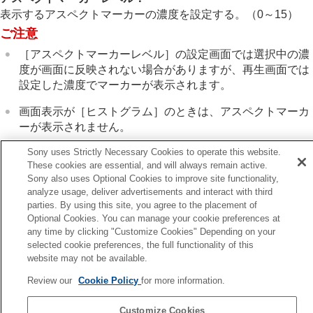
アスペクトマーカー表示
（静止画）
表示するアスペクトマーカーの濃度を設定する。（0～15）
日時指定で画像表示
ご注意
画像間をジャンプ移動する方法を設定する（
画像
送り設定
）
［アスペクトマーカーレベル］
の設定画面では選択中の濃
撮影した画像を保護する（
プロテクト
）
度が画面に反映されない場合がありますが、再生画面では
画像に情報を追加する
設定した濃度でマーカーが表示されます。
トリミング
画面表示が
［ヒストグラム］
のときは、アスペクトマーカ
動画から静止画を切り出す
メモリーカード間で画像をコピーする（
コピー
）
ーが表示されません。
画像を削除する
Sony uses Strictly Necessary Cookies to operate this website.
テレビと接続して画像を見る
These cookies are essential, and will always remain active.
カメラの設定を変更する
Sony also uses Optional Cookies to improve site functionality,
スマートフォンでできること
analyze usage, deliver advertisements and interact with third
前へ
パソコンでできること
parties. By using this site, you agree to the placement of
ォーカス枠表示（再生）
クラウドサービスを利用する
Optional Cookies. You can manage your cookie preferences at
次へ
資料
any time by clicking "Customize Cookies" Depending on your
日時指定で画像表
selected cookie preferences, the full functionality of this
故障かな？と思ったら
TP1001374618
website may not be available.
お使いのカメラの本体ソフトウェアがVer.2.00未満の場合は下記URLの
Review our
Cookie Policy
for more information.
ヘルプガイドをご覧ください。
https://helpguide.sony.net/ilc/2040/v1/ja/index.html
Customize Cookies