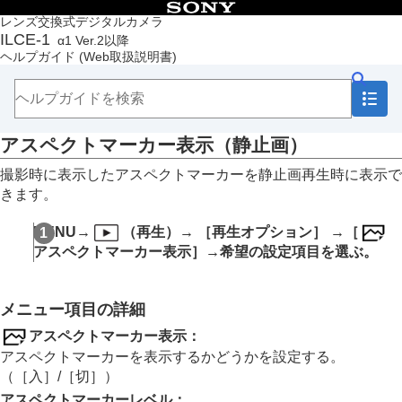
目次
レンズ交換式デジタルカメラ
ILCE-1
α1 Ver.2以降
トップページ
ヘルプガイド
(Web取扱説明書)
ヘルプガイドの使いかた
必ずお読みください
本体と付属品を確認する
各部の名称
アスペクトマーカー表示
（静止画）
本機の基本操作
準備/基本的な撮影
撮影時に表示したアスペクトマーカーを静止画再生時に表示で
MENU一覧から機能を探す
きます。
撮影機能を活用する
カメラをカスタマイズする
MENU
→
（
再生
）→
［再生オプション］
→
［
再生する
アスペクトマーカー表示］
→希望の設定項目を選ぶ。
この章の目次
画像を見る
画像の表示方法を変える
メニュー項目の詳細
一覧表示で再生する（
一覧表示
）
再生フィルターの条件設定
アスペクトマーカー表示
：
画像の並び順
アスペクトマーカーを表示するかどうかを設定する。
グループ表示
（
［入］
/
［切］
）
フォーカス枠表示
（再生）
アスペクトマーカーレベル
：