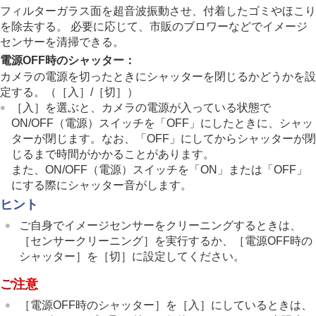
一般設定
フィルターガラス面を超音波振動させ、付着したゴミやほこり
エリア/日時設定
を除去する。 必要に応じて、市販のブロワーなどでイメージ
電子音
センサーを清掃できる。
ビデオライトモード
電源OFF時のシャッター
：
赤外線リモコン
カメラの電源を切ったときにシャッターを閉じるかどうかを設
アンチダスト機能
定する。（
［入］
/
［切］
）
オートピクセルマッピング
［入］
を選ぶと、カメラの電源が入っている状態で
ピクセルマッピング
バージョン
ON/OFF（電源）スイッチを「OFF」にしたときに、シャッ
シリアル番号表示
ターが閉じます。なお、「OFF」にしてからシャッターが閉
プライバシー通知
じるまで時間がかかることがあります。
認証マーク表示
また、ON/OFF（電源）スイッチを「ON」または「OFF」
設定の保存/読込
にする際にシャッター音がします。
設定リセット
ヒント
スマートフォンでできること
ご自身でイメージセンサーをクリーニングするときは、
パソコンでできること
［センサークリーニング］
を実行するか、
［電源OFF時の
クラウドサービスを利用する
シャッター］
を
［切］
に設定してください。
資料
故障かな？と思ったら
ご注意
［電源OFF時のシャッター］
を
［入］
にしているときは、