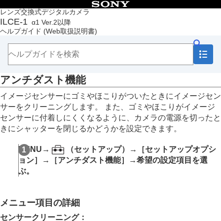
目次
レンズ交換式デジタルカメラ
ILCE-1
α1 Ver.2以降
トップページ
ヘルプガイド
(Web取扱説明書)
ヘルプガイドの使いかた
必ずお読みください
本体と付属品を確認する
各部の名称
アンチダスト機能
本機の基本操作
準備/基本的な撮影
イメージセンサーにゴミやほこりがついたときにイメージセン
MENU一覧から機能を探す
サーをクリーニングします。 また、ゴミやほこりがイメージ
撮影機能を活用する
センサーに付着しにくくなるように、カメラの電源を切ったと
カメラをカスタマイズする
きにシャッターを閉じるかどうかを設定できます。
再生する
カメラの設定を変更する
MENU
→
（
セットアップ
）→
［セットアップオプシ
メモリーカードの設定
ョン］
→
［アンチダスト機能］
→希望の設定項目を選
ファイルの設定
ぶ。
ネットワークの設定
ファインダー/モニターの設定
電力設定
メニュー項目の詳細
USB設定
外部出力設定
センサークリーニング
：