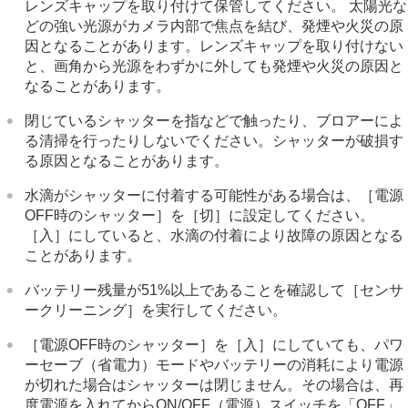
レンズキャップを取り付けて保管してください。 太陽光な
どの強い光源がカメラ内部で焦点を結び、発煙や火災の原
因となることがあります。レンズキャップを取り付けない
と、画角から光源をわずかに外しても発煙や火災の原因と
なることがあります。
閉じているシャッターを指などで触ったり、ブロアーによ
る清掃を行ったりしないでください。シャッターが破損す
る原因となることがあります。
水滴がシャッターに付着する可能性がある場合は、
［電源
OFF時のシャッター］
を
［切］
に設定してください。
［入］
にしていると、水滴の付着により故障の原因となる
ことがあります。
バッテリー残量が51%以上であることを確認して
［センサ
ークリーニング］
を実行してください。
［電源OFF時のシャッター］
を
［入］
にしていても、パワ
ーセーブ（省電力）モードやバッテリーの消耗により電源
が切れた場合はシャッターは閉じません。その場合は、再
度電源を入れてからON/OFF（電源）スイッチを「OFF」