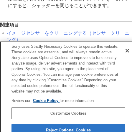
にすると、シャッターを閉じることができます。
関連項目
イメージセンサーをクリーニングする（
センサークリーニ
ング
）
Sony uses Strictly Necessary Cookies to operate this website.
These cookies are essential, and will always remain active.
前へ
Sony also uses Optional Cookies to improve site functionality,
外線リモコン
analyze usage, deliver advertisements and interact with third
次へ
parties. By using this site, you agree to the placement of
オートピクセルマッピン
Optional Cookies. You can manage your cookie preferences at
any time by clicking "Customize Cookies" Depending on your
TP1001368899
selected cookie preferences, the full functionality of this
お使いのカメラの本体ソフトウェアがVer.2.00未満の場合は下記URLの
website may not be available.
ヘルプガイドをご覧ください。
Review our
Cookie Policy
for more information.
https://helpguide.sony.net/ilc/2040/v1/ja/index.html
Customize Cookies
言語選択ページへ
5-060-285-03(2)
Reject Optional Cookies
Copyright 2024 Sony Corporation