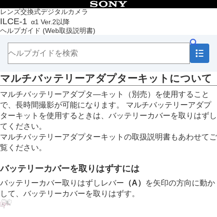
目次
レンズ交換式デジタルカメラ
ILCE-1
α1 Ver.2以降
トップページ
ヘルプガイド
(Web取扱説明書)
ヘルプガイドの使いかた
必ずお読みください
本体と付属品を確認する
各部の名称
マルチバッテリーアダプターキットについて
本機の基本操作
準備/基本的な撮影
マルチバッテリーアダプタ―キット（別売）を使用すること
MENU一覧から機能を探す
で、長時間撮影が可能になります。 マルチバッテリーアダプ
撮影機能を活用する
ターキットを使用するときは、バッテリーカバーを取りはずし
カメラをカスタマイズする
てください。
再生する
マルチバッテリーアダプターキットの取扱説明書もあわせてご
カメラの設定を変更する
覧ください。
スマートフォンでできること
パソコンでできること
バッテリーカバーを取りはずすには
クラウドサービスを利用する
資料
バッテリーカバー取りはずしレバー
（A）
を矢印の方向に動か
マルチインターフェースシュー対応のオーディオ
して、バッテリーカバーを取りはずす。
アクセサリーについて
縦位置グリップについて