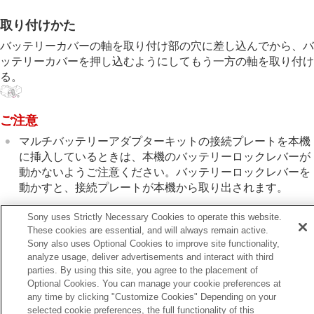
マウントアダプターについて
マルチバッテリーアダプターキットについて
取り付けかた
バッテリーの使用時間と撮影可能枚数
バッテリーカバーの軸を取り付け部の穴に差し込んでから、バ
静止画の記録可能枚数
ッテリーカバーを押し込むようにしてもう一方の軸を取り付け
動画の記録可能時間
る。
モニターに表示されるアイコン一覧
初期値一覧
主な仕様
ご注意
商標について
ライセンスについて
マルチバッテリーアダプターキットの接続プレートを本機
に挿入しているときは、本機のバッテリーロックレバーが
故障かな？と思ったら
動かないようご注意ください。バッテリーロックレバーを
動かすと、接続プレートが本機から取り出されます。
Sony uses Strictly Necessary Cookies to operate this website.
These cookies are essential, and will always remain active.
Sony also uses Optional Cookies to improve site functionality,
前へ
analyze usage, deliver advertisements and interact with third
ウントアダプターLA-EA4について
parties. By using this site, you agree to the placement of
次へ
Optional Cookies. You can manage your cookie preferences at
any time by clicking "Customize Cookies" Depending on your
バッテリーの使用時間と撮影可能枚
selected cookie preferences, the full functionality of this