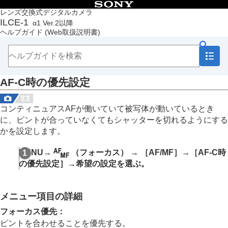
目次
レンズ交換式デジタルカメラ
ILCE-1
α1 Ver.2以降
トップページ
ヘルプガイド
(Web取扱説明書)
ヘルプガイドの使いかた
必ずお読みください
本体と付属品を確認する
各部の名称
AF-C時の優先設定
本機の基本操作
準備/基本的な撮影
MENU一覧から機能を探す
コンティニュアスAFが働いていて被写体が動いているとき
撮影機能を活用する
に、ピントが合っていなくてもシャッターを切れるようにする
この章の目次
かを設定します。
撮影モードを選ぶ
フォーカス（ピント）を合わせる
MENU
→
（
フォーカス
） →
［AF/MF］
→
［AF-C時
顔/瞳AF
の優先設定］
→希望の設定を選ぶ。
フォーカス機能を使う
フォーカススタンダード
縦横フォーカスエリア切換
メニュー項目の詳細
フォーカスエリア登録機能
登録フォーカスエリア消去
フォーカス優先
：
フォーカスエリア限定
（静止画/動画）
ピントを合わせることを優先する。