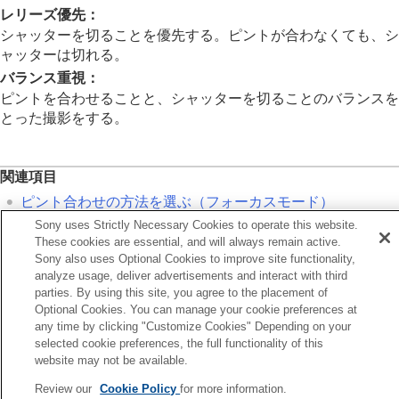
フォーカス位置の循環
（静止画/動画）
レリーズ優先
：
AF枠の移動量
（静止画/動画）
シャッターを切ることを優先する。ピントが合わなくても、シ
フォーカスエリア枠色
（静止画/動画）
ャッターは切れる。
フォーカスエリア自動消灯
バランス重視
：
トラッキング中エリア枠表示
AF-Cエリア表示
ピントを合わせることと、シャッターを切ることのバランスを
位相差AFエリア表示
とった撮影をする。
AF被写体追従感度
AFトランジション速度
AF乗り移り感度
関連項目
AFアシスト
ピント合わせの方法を選ぶ（
フォーカスモード
）
AF/MF切換
Sony uses Strictly Necessary Cookies to operate this website.
AF-S時の優先設定
シャッター半押しAF
These cookies are essential, and will always remain active.
AFオン
Sony also uses Optional Cookies to improve site functionality,
フォーカスホールド
前へ
analyze usage, deliver advertisements and interact with third
プリAF
F-S時の優先設定
parties. By using this site, you agree to the placement of
AF-S時の優先設定
Optional Cookies. You can manage your cookie preferences at
次へ
AF-C時の優先設定
any time by clicking "Customize Cookies" Depending on your
AF補
AF補助光
selected cookie preferences, the full functionality of this
TP1001348043
AF時の絞り駆動
website may not be available.
お使いのカメラの本体ソフトウェアがVer.2.00未満の場合は下記URLの
プリセットフォーカス/ズーム
ヘルプガイドをご覧ください。
Review our
Cookie Policy
for more information.
ピント拡大中のAF