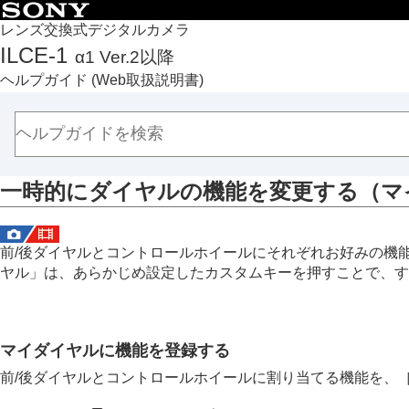
目次
レンズ交換式デジタルカメラ
ILCE-1
α1 Ver.2以降
トップページ
ヘルプガイド
(Web取扱説明書)
ヘルプガイドの使いかた
必ずお読みください
本体と付属品を確認する
各部の名称
一時的にダイヤルの機能を変更する（
マ
本機の基本操作
準備/基本的な撮影
MENU一覧から機能を探す
前/後ダイヤルとコントロールホイールにそれぞれお好みの機
撮影機能を活用する
ヤル」は、あらかじめ設定したカスタムキーを押すことで、す
カメラをカスタマイズする
この章の目次
本機のカスタマイズ機能について
マイダイヤルに機能を登録する
よく使う機能をボタンやダイヤルに割り
前/後ダイヤルとコントロールホイールに割り当てる機能を、
一時的にダイヤルの機能を変更する（
マ