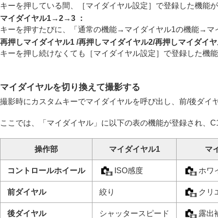
キーを押している間、
［マイダイヤル設定］
で登録した機能が
マイダイヤル1→2→3
：
キーを押すたびに、「通常の機能→マイダイヤル1の機能→マ
再押しマイダイヤル1
/
再押しマイダイヤル2
/
再押しマイダイヤ
キーを押し続けなくても
［マイダイヤル設定］
で登録した機能
マイダイヤルを切り換えて撮影する
撮影時にカスタムキーでマイダイヤルを呼び出し、前/後ダイ
ここでは、「マイダイヤル」に以下の表の機能が登録され、C
操作部
マイダイヤル1
マ
コントロールホイール
ISO感度
ホワ
前ダイヤル
絞り
クリ
後ダイヤル
シャッタースピード
露出