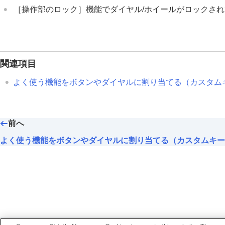
［操作部のロック］
機能でダイヤル/ホイールがロックさ
関連項目
よく使う機能をボタンやダイヤルに割り当てる（
カスタム
前へ
よく使う機能をボタンやダイヤルに割り当てる（カスタムキー
お使いのカメラの本体ソフトウェアがVer.2.00未満