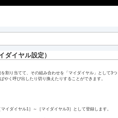
イダイヤル設定
）
能を割り当てて、その組み合わせを「マイダイヤル」として3つ
ばやく呼び出したり切り換えたりすることができます。
当てる（
カスタムキー/ダイヤル設定
）
［マイダイヤル1］
～
［マイダイヤル3］
として登録します。
イダイヤル設定
）