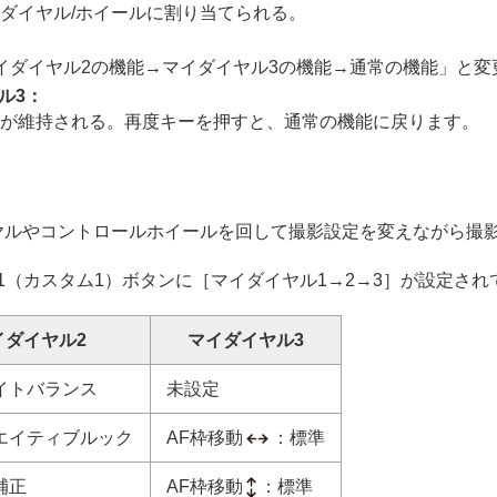
ダイヤル/ホイールに割り当てられる。
イダイヤル2の機能→マイダイヤル3の機能→通常の機能」と変
ル3
：
が維持される。再度キーを押すと、通常の機能に戻ります。
ヤルやコントロールホイールを回して撮影設定を変えながら撮
1（カスタム1）ボタンに
［マイダイヤル1→2→3］
が設定され
イダイヤル2
マイダイヤル3
イトバランス
未設定
エイティブルック
AF枠移動
：標準
補正
AF枠移動
：標準