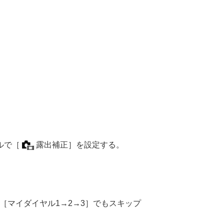
ルで
［
露出補正］
を設定する。
［マイダイヤル1→2→3］
でもスキップ