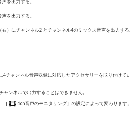
音声を出力する。
音声を出力する。
（右）にチャンネル2 とチャンネル4のミックス音声を出力する
録画像の回転表示
）
ドショー
）
に4チャンネル音声収録に対応したアクセサリーを取り付けて
チャンネルで出力することはできません。
、
［
4ch音声のモニタリング］
の設定によって変わります
る（
画像送り設定
）