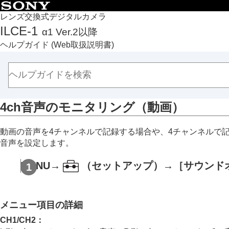
目次
レンズ交換式デジタルカメラ
ILCE-1
α1 Ver.2以降
トップページ
ヘルプガイド
(Web取扱説明書)
ヘルプガイドの使いかた
必ずお読みください
本体と付属品を確認する
各部の名称
4ch音声のモニタリング
（動画）
本機の基本操作
準備/基本的な撮影
動画の音声を4チャンネルで記録する場合や、4チャンネルで
MENU一覧から機能を探す
音声を設定します。
撮影機能を活用する
カメラをカスタマイズする
MENU
→
（セットアップ
）→
［サウンド
再生する
この章の目次
画像を見る
メニュー項目の詳細
複数メディアの再生設定
CH1/CH2
：