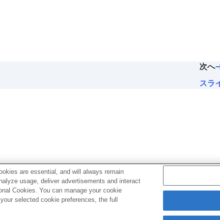
コピー
）
次へ
スラ
の場合は下記URLのヘルプガイドをご覧ください。
okies are essential, and will always remain
analyze usage, deliver advertisements and interact
ptional Cookies. You can manage your cookie
our selected cookie preferences, the full