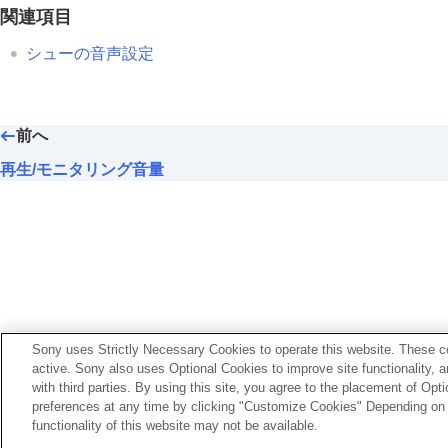
トリミング
関連項目
動画から静止画を切り出す
シューの音声設定
メモリーカード間で画像をコピーする（
画像を削除する
テレビと接続して画像を見る
前へ
カメラの設定を変更する
スマートフォンでできること
再生/モニタリング音量
パソコンでできること
クラウドサービスを利用する
資料
故障かな？と思ったら
お使いのカメラの本体ソフトウェアがVer.2.00未満
Sony uses Strictly Necessary Cookies to operate this website. These co
active. Sony also uses Optional Cookies to improve site functionality, 
https://helpguide.sony.net/ilc/2040/v1/ja/index.html
with third parties. By using this site, you agree to the placement of O
preferences at any time by clicking "Customize Cookies" Depending on y
functionality of this website may not be available.
言語選択ページへ