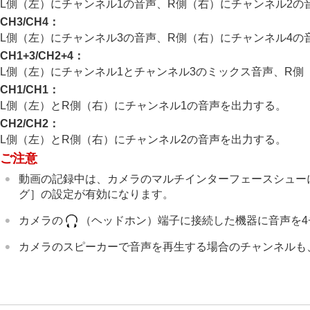
複数メディアの表示設定
L側（左）にチャンネル1の音声、R側（右）にチャンネル2の
静止画を再生する
CH3/CH4
：
L側（左）にチャンネル3の音声、R側（右）にチャンネル4の
再生画像を拡大する（拡大）
CH1+3/CH2+4
：
拡大の初期倍率
L側（左）にチャンネル1とチャンネル3のミックス音声、R側
拡大の初期位置
CH1/CH1
：
記録画像を自動的に回転させる（
記
L側（左）とR側（右）にチャンネル1の音声を出力する。
動画を再生する
CH2/CH2
：
再生/モニタリング音量
L側（左）とR側（右）にチャンネル2の音声を出力する。
4ch音声のモニタリング
（動画）
ご注意
スライドショーで再生する（
スライ
動画の記録中は、カメラのマルチインターフェースシュー
インターバル連続再生
グ］
の設定が有効になります。
インターバル再生速度
カメラの
（ヘッドホン）端子に接続した機器に音声を4
画像の表示方法を変える
カメラのスピーカーで音声を再生する場合のチャンネルも
画像間をジャンプ移動する方法を設定す
撮影した画像を保護する（
プロテクト
）
画像に情報を追加する