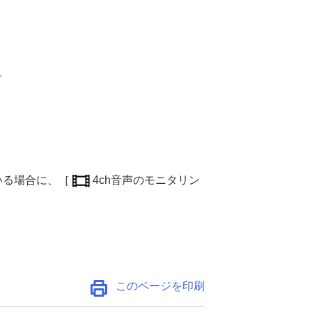
。
いる場合に、
［
4ch音声のモニタリン
。
このページを印刷