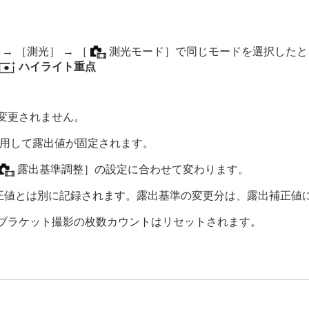
）→
［測光］
→
［
測光モード］
で同じモードを選択したと
）
ハイライト重点
動画）
変更されません。
用して露出値が固定されます。
露出基準調整］
の設定に合わせて変わります。
正値とは別に記録されます。露出基準の変更分は、露出補正値
ブラケット撮影の枚数カウントはリセットされます。