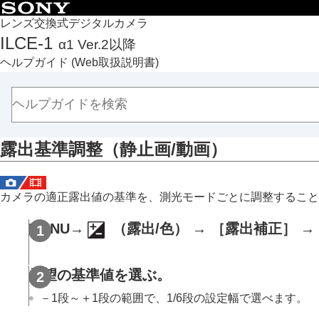
目次
レンズ交換式デジタルカメラ
ILCE-1
α1 Ver.2以降
トップページ
ヘルプガイド
(Web取扱説明書)
ヘルプガイドの使いかた
必ずお読みください
本体と付属品を確認する
各部の名称
露出基準調整
（静止画/動画）
本機の基本操作
準備/基本的な撮影
MENU一覧から機能を探す
カメラの適正露出値の基準を、測光モードごとに調整すること
撮影機能を活用する
この章の目次
MENU
→
（
露出/色
） →
［露出補正］
→
撮影モードを選ぶ
フォーカス（ピント）を合わせる
希望の基準値を選ぶ。
顔/瞳AF
－1段～＋1段の範囲で、1/6段の設定幅で選べます。
フォーカス機能を使う