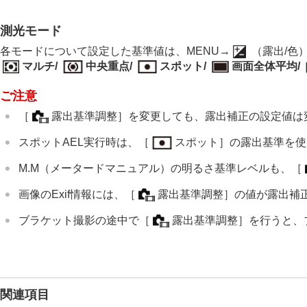
露出/測光を調整する
露出補正
（静止画/動画）
測光モード
ヒストグラムについて
各モードについて設定した基準値は、
MENU
→
（
露出/色
露出補正値のリセット
（静止画/動画
マルチ
/
中央重点
/
スポット
/
画面全体平均
/
露出値ステップ幅
（静止画/動画）
ご注意
露出基準調整
（静止画/動画）
Dレンジオプティマイザー
（静止画/
［
露出基準調整］
を変更しても、露出補正の設定値は
測光モード
（静止画/動画）
スポットAEL実行時は、
［
スポット］
の露出基準を使
マルチ測光時顔優先
（静止画/動画）
M.M（メータードマニュアル）の明るさ基準レベルも、
［
スポット測光位置
（静止画/動画）
AEロック
画像のExif情報には、
［
露出基準調整］
の値が露出補
シャッター半押しAEL
ブラケット撮影の途中で
［
露出基準調整］
を行うと、
オートスローシャッター
ゼブラ表示
ISO感度を選ぶ
ホワイトバランス
関連項目