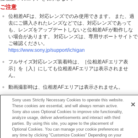
フォーカス位置の循環
（静止画/動画）
ご注意
AF枠の移動量
（静止画/動画）
フォーカスエリア枠色
（静止画/動画）
位相差AFは、対応レンズでのみ使用できます。 また、過
フォーカスエリア自動消灯
去にご購入されたレンズなどでは、対応レンズであって
トラッキング中エリア枠表示
も、レンズをアップデートしないと位相差AFが動作しな
AF-Cエリア表示
い場合があります。 対応レンズは、専用サポートサイトで
位相差AFエリア表示
ご確認ください。
AF被写体追従感度
https://www.sony.jp/support/ichigan
AFトランジション速度
AF乗り移り感度
フルサイズ対応レンズ装着時は、
［位相差AFエリア表
AFアシスト
示］
を
［入］
にしても位相差AFエリアは表示されませ
AF/MF切換
ん。
シャッター半押しAF
AFオン
動画撮影時は、位相差AFエリアは表示されません。
フォーカスホールド
プリAF
Sony uses Strictly Necessary Cookies to operate this website.
AF-S時の優先設定
These cookies are essential, and will always remain active.
AF-C時の優先設定
Sony also uses Optional Cookies to improve site functionality,
前へ
analyze usage, deliver advertisements and interact with third
AF補助光
F-Cエリア表示
parties. By using this site, you agree to the placement of
AF時の絞り駆動
次へ
Optional Cookies. You can manage your cookie preferences at
プリセットフォーカス/ズーム
any time by clicking "Customize Cookies" Depending on your
AF被写体追従
ピント拡大中のAF