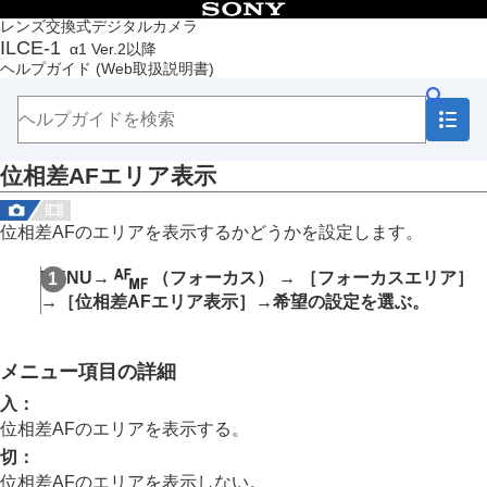
目次
レンズ交換式デジタルカメラ
ILCE-1
α1 Ver.2以降
トップページ
ヘルプガイド
(Web取扱説明書)
ヘルプガイドの使いかた
必ずお読みください
本体と付属品を確認する
各部の名称
位相差AFエリア表示
本機の基本操作
準備/基本的な撮影
MENU一覧から機能を探す
位相差AFのエリアを表示するかどうかを設定します。
撮影機能を活用する
この章の目次
MENU
→
（
フォーカス
） →
［フォーカスエリア］
撮影モードを選ぶ
→
［位相差AFエリア表示］
→希望の設定を選ぶ。
フォーカス（ピント）を合わせる
顔/瞳AF
フォーカス機能を使う
メニュー項目の詳細
フォーカススタンダード
縦横フォーカスエリア切換
入
：
フォーカスエリア登録機能
位相差AFのエリアを表示する。
登録フォーカスエリア消去
切
：
フォーカスエリア限定
（静止画/動画）
位相差AFのエリアを表示しない。