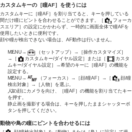
カスタムキーの
［瞳AF］
を使うには
カスタムキーに
［瞳AF］
を割り当てると、キーを押している
間だけ瞳にピントを合わせることができます。
［
フォーカ
スエリア］
の設定にかかわらず、一時的に画面全体で瞳AFを
使用したいときに便利です。
顔や瞳が検出できない場合は、AF動作は行いません。
MENU
→
（
セットアップ
）→
［操作カスタマイズ］
→
［
カスタムキー/ダイヤル設定］
または
［
カスタ
ムキー/ダイヤル設定］
→希望のキーに
［瞳AF］
の機能を
設定する。
MENU
→
（
フォーカス
）→
［顔/瞳AF］
→
［
顔/瞳
検出対象］
→
［人物］
を選ぶ。
人の顔にカメラを向け、
［瞳AF］
の機能を割り当てたキー
を押す。
静止画を撮影する場合は、キーを押したままシャッターボ
タンを押してください。
動物や鳥の瞳にピントを合わせるには
［
顔/瞳検出対象］
を
［動物］
または
［鳥］
に設定して撮