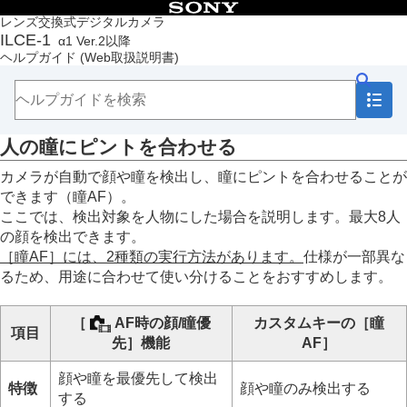
目次
レンズ交換式デジタルカメラ
ILCE-1
α1 Ver.2以降
トップページ
ヘルプガイド
(Web取扱説明書)
ヘルプガイドの使いかた
必ずお読みください
本体と付属品を確認する
各部の名称
人の瞳にピントを合わせる
本機の基本操作
準備/基本的な撮影
カメラが自動で顔や瞳を検出し、瞳にピントを合わせることが
MENU一覧から機能を探す
できます（
瞳AF
）。
撮影機能を活用する
ここでは、検出対象を人物にした場合を説明します。最大8人
この章の目次
の顔を検出できます。
撮影モードを選ぶ
［瞳AF］
には、2種類の実行方法があります。
仕様が一部異な
フォーカス（ピント）を合わせる
るため、用途に合わせて使い分けることをおすすめします。
顔/瞳AF
人の瞳にピントを合わせる
AF時の顔/瞳優先
（静止画/動画）
［
AF時の顔/瞳優
カスタムキーの
［瞳
項目
顔/瞳検出対象
（静止画/動画）
先］
機能
AF］
検出対象切換設定
（静止画/動画）
右目/左目選択
（静止画/動画）
顔や瞳を最優先して検出
特徴
顔や瞳のみ検出する
顔/瞳枠表示
（静止画/動画）
する