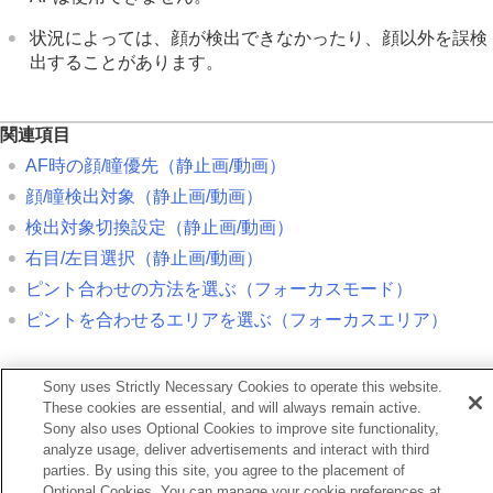
状況によっては、顔が検出できなかったり、顔以外を誤検
出することがあります。
関連項目
AF時の顔/瞳優先
（静止画/動画）
顔/瞳検出対象
（静止画/動画）
検出対象切換設定
（静止画/動画）
右目/左目選択
（静止画/動画）
ピント合わせの方法を選ぶ（
フォーカスモード
）
ピントを合わせるエリアを選ぶ（
フォーカスエリア
）
前へ
Sony uses Strictly Necessary Cookies to operate this website.
イレクトマニュアルフォーカス（DMF）
These cookies are essential, and will always remain active.
次へ
Sony also uses Optional Cookies to improve site functionality,
AF時の顔/瞳優先（静止画/動
analyze usage, deliver advertisements and interact with third
parties. By using this site, you agree to the placement of
TP1001367313
Optional Cookies. You can manage your cookie preferences at