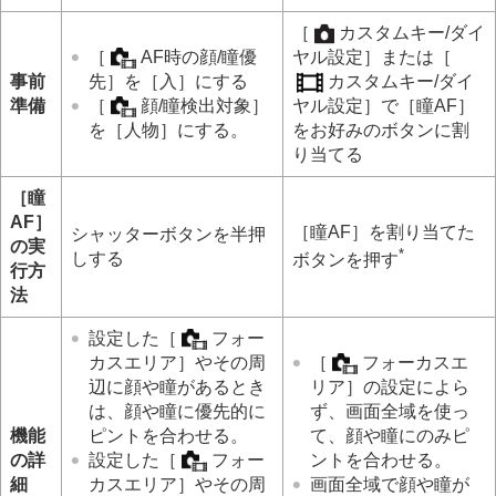
個人顔登録
登録顔優先
（静止画/動画）
［
カスタムキー/ダイ
［
AF時の顔/瞳優
ヤル設定］
または
［
フォーカス機能を使う
事前
先］
を
［入］
にする
カスタムキー/ダイ
露出/測光を調整する
準備
［
顔/瞳検出対象］
ヤル設定］
で
［瞳AF］
ISO感度を選ぶ
を
［人物］
にする。
をお好みのボタンに割
ホワイトバランス
り当てる
画像に効果を加える
ドライブモードを使う（連写/セルフタイマー）
［瞳
インターバル撮影機能
AF］
より高解像の静止画を撮影する
［瞳AF］
を割り当てた
シャッターボタンを半押
の実
画質や記録形式を設定する
*
しする
ボタンを押す
行方
タッチ機能を使う
シャッターの設定
法
ズームする
設定した
［
フォー
フラッシュを使う
カスエリア］
やその周
［
フォーカスエ
手ブレを補正する
辺に顔や瞳があるとき
リア］
の設定によら
レンズ補正
（静止画/動画）
ノイズリダクション
は、顔や瞳に優先的に
ず、画面全域を使っ
撮影中の画面表示を設定する
機能
ピントを合わせる。
て、顔や瞳にのみピ
動画の音声を記録する
の詳
設定した
［
フォー
ントを合わせる。
動画を撮影しながら静止画を切り出す
細
カスエリア］
やその周
画面全域で顔や瞳が