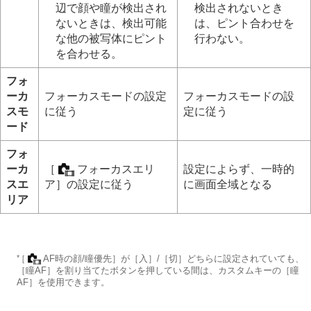
TC/UB設定
辺で顔や瞳が検出され
検出されないとき
外部RAWレコーダーにRAW動画を出力する
ないときは、検出可能
は、ピント合わせを
画像と音声をライブ配信する
な他の被写体にピント
行わない。
カメラをカスタマイズする
を合わせる。
再生する
カメラの設定を変更する
フォ
スマートフォンでできること
ーカ
フォーカスモードの設定
フォーカスモードの設
パソコンでできること
スモ
に従う
定に従う
クラウドサービスを利用する
ード
資料
故障かな？と思ったら
フォ
ーカ
［
フォーカスエリ
設定によらず、一時的
スエ
ア］
の設定に従う
に画面全域となる
リア
*
［
AF時の顔/瞳優先］
が
［入］
/
［切］
どちらに設定されていても、
［瞳AF］
を割り当てたボタンを押している間は、カスタムキーの
［瞳
AF］
を使用できます。