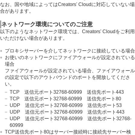
クラウドサービス（Creators' Cloud）利用に関す
なお、国や地域によってはCreators' Cloudに対応していない場
るご注意
合があります。
資料
故障かな？と思ったら
ネットワーク環境についてのご注意
以下のようなネットワーク環境では、Creators' Cloudをご利用
いただけない場合があります。
プロキシサーバーを介してネットワークに接続している場合
お使いのネットワークにファイアウォールが設定されている
場合
ファイアウォールが設定されている場合、ファイアウォール
の設定で以下のアウトバウンドのポートを開放してくださ
い。
TCP 送信元ポート32768-60999 送信先ポート443
TCP 送信元ポート32768-60999 送信先ポート80
UDP 送信元ポート32768-60999 送信先ポート53
UDP 送信元ポート32768-60999 送信先ポート443
UDP 送信元ポート32768-60999 送信先ポート32768-
60999
TCP送信先ポート80はサーバー接続時に接続先サーバー検