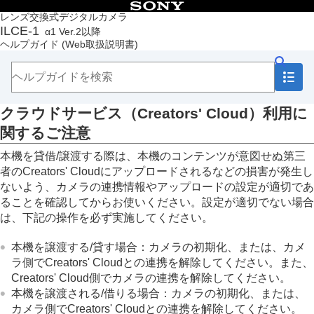
目次
レンズ交換式デジタルカメラ
ILCE-1
α1 Ver.2以降
トップページ
ヘルプガイド
(Web取扱説明書)
ヘルプガイドの使いかた
必ずお読みください
本体と付属品を確認する
各部の名称
クラウドサービス（Creators' Cloud）利用に
本機の基本操作
準備/基本的な撮影
関するご注意
MENU一覧から機能を探す
本機を貸借/譲渡する際は、本機のコンテンツが意図せぬ第三
撮影機能を活用する
カメラをカスタマイズする
者のCreators' Cloudにアップロードされるなどの損害が発生し
再生する
ないよう、カメラの連携情報やアップロードの設定が適切であ
カメラの設定を変更する
ることを確認してからお使いください。設定が適切でない場合
スマートフォンでできること
は、下記の操作を必ず実施してください。
パソコンでできること
クラウドサービスを利用する
本機を譲渡する/貸す場合：カメラの初期化、または、カメ
Creators' Cloudについて
ラ側でCreators' Cloudとの連携を解除してください。また、
Creators' Cloudにアカウントを登録してカメラを
Creators' Cloud側でカメラの連携を解除してください。
連携させる（
クラウド接続
）
本機を譲渡される/借りる場合：カメラの初期化、または、
クラウド接続の情報を表示する（
クラウド情報
）
カメラ側でCreators' Cloudとの連携を解除してください。