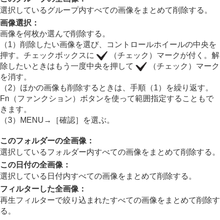
動画から静止画を切り出す
選択しているグループ内すべての画像をまとめて削除する。
メモリーカード間で画像をコピーする（
コピー
）
画像選択
：
画像を削除する
画像を何枚か選んで削除する。
不要な画像を選んで削除する（削除）
2度押しで削除
（1）削除したい画像を選び、コントロールホイールの中央を
削除確認画面
押す。チェックボックスに
（チェック）マークが付く。解
スロット1/2の削除
除したいときはもう一度中央を押して
（チェック）マーク
実行時の初期位置
を消す。
（2）ほかの画像も削除するときは、手順（1）を繰り返す。
テレビと接続して画像を見る
Fn（ファンクション）ボタンを使って範囲指定することもで
カメラの設定を変更する
きます。
スマートフォンでできること
（3）
MENU
→
［確認］
を選ぶ。
パソコンでできること
クラウドサービスを利用する
このフォルダーの全画像
：
資料
選択しているフォルダー内すべての画像をまとめて削除する。
故障かな？と思ったら
この日付の全画像
：
選択している日付内すべての画像をまとめて削除する。
フィルターした全画像
：
再生フィルターで絞り込まれたすべての画像をまとめて削除す
る。