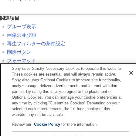
関連項目
グループ表示
画像の並び順
再生フィルターの条件設定
削除ボタン
フォーマット
Sony uses Strictly Necessary Cookies to operate this website.
These cookies are essential, and will always remain active.
前へ
Sony also uses Optional Cookies to improve site functionality,
モリーカード間で画像をコピーする（コピー）
analyze usage, deliver advertisements and interact with third
次へ
parties. By using this site, you agree to the placement of
2度押しで
Optional Cookies. You can manage your cookie preferences at
any time by clicking "Customize Cookies" Depending on your
TP1001326372
お使いのカメラの本体ソフトウェアがVer.2.00未満の場合は下記URLの
selected cookie preferences, the full functionality of this
website may not be available.
ヘルプガイドをご覧ください。
https://helpguide.sony.net/ilc/2040/v1/ja/index.html
Review our
Cookie Policy
for more information.