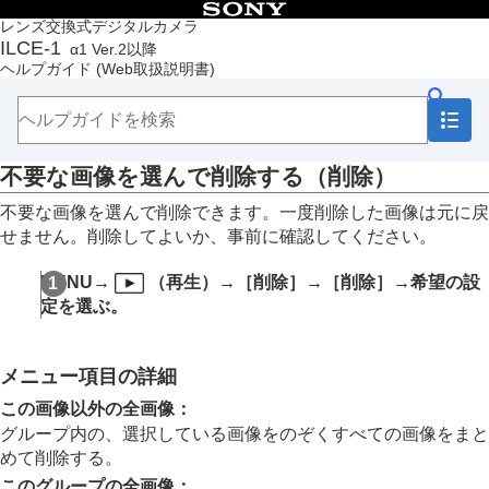
目次
レンズ交換式デジタルカメラ
ILCE-1
α1 Ver.2以降
トップページ
ヘルプガイド
(Web取扱説明書)
ヘルプガイドの使いかた
必ずお読みください
本体と付属品を確認する
各部の名称
不要な画像を選んで削除する（削除）
本機の基本操作
準備/基本的な撮影
不要な画像を選んで削除できます。一度削除した画像は元に戻
MENU一覧から機能を探す
せません。削除してよいか、事前に確認してください。
撮影機能を活用する
カメラをカスタマイズする
MENU
→
（
再生
）→
［削除］
→
［削除］
→希望の設
再生する
定を選ぶ。
この章の目次
画像を見る
画像の表示方法を変える
メニュー項目の詳細
画像間をジャンプ移動する方法を設定する（
画像
送り設定
）
この画像以外の全画像
：
撮影した画像を保護する（
プロテクト
）
グループ内の、選択している画像をのぞくすべての画像をまと
画像に情報を追加する
めて削除する。
トリミング
このグループの全画像
：