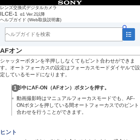
目次
レンズ交換式デジタルカメラ
ILCE-1
α1 Ver.2以降
トップページ
ヘルプガイド
(Web取扱説明書)
ヘルプガイドの使いかた
必ずお読みください
本体と付属品を確認する
各部の名称
AFオン
本機の基本操作
準備/基本的な撮影
シャッターボタンを半押ししなくてもピント合わせができま
MENU一覧から機能を探す
す。オートフォーカスの設定はフォーカスモードダイヤルで設
撮影機能を活用する
定しているモードになります。
この章の目次
撮影モードを選ぶ
撮影中にAF-ON（AFオン）ボタンを押す。
フォーカス（ピント）を合わせる
顔/瞳AF
動画撮影時はマニュアルフォーカスモードでも、AF-
フォーカス機能を使う
ONボタンを押している間オートフォーカスでのピント
フォーカススタンダード
合わせを行うことができます。
縦横フォーカスエリア切換
フォーカスエリア登録機能
登録フォーカスエリア消去
ヒント
フォーカスエリア限定
（静止画/動画）