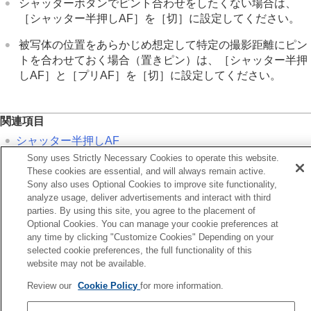
シャッターボタンでピント合わせをしたくない場合は、
フォーカス位置の循環
（静止画/動画）
［シャッター半押しAF］
を
［切］
に設定してください。
AF枠の移動量
（静止画/動画）
フォーカスエリア枠色
（静止画/動画）
被写体の位置をあらかじめ想定して特定の撮影距離にピン
フォーカスエリア自動消灯
トを合わせておく場合（置きピン）は、
［シャッター半押
トラッキング中エリア枠表示
しAF］
と
［プリAF］
を
［切］
に設定してください。
AF-Cエリア表示
位相差AFエリア表示
AF被写体追従感度
AFトランジション速度
関連項目
AF乗り移り感度
シャッター半押しAF
AFアシスト
Sony uses Strictly Necessary Cookies to operate this website.
プリAF
AF/MF切換
These cookies are essential, and will always remain active.
シャッター半押しAF
Sony also uses Optional Cookies to improve site functionality,
AFオン
前へ
analyze usage, deliver advertisements and interact with third
フォーカスホールド
ャッター半押しAF
parties. By using this site, you agree to the placement of
プリAF
Optional Cookies. You can manage your cookie preferences at
次へ
AF-S時の優先設定
any time by clicking "Customize Cookies" Depending on your
フォーカスホール
selected cookie preferences, the full functionality of this
AF-C時の優先設定
TP1001326692
website may not be available.
AF補助光
お使いのカメラの本体ソフトウェアがVer.2.00未満の場合は下記URLの
AF時の絞り駆動
Review our
Cookie Policy
for more information.
ヘルプガイドをご覧ください。
プリセットフォーカス/ズーム
https://helpguide.sony.net/ilc/2040/v1/ja/index.html
ピント拡大中のAF