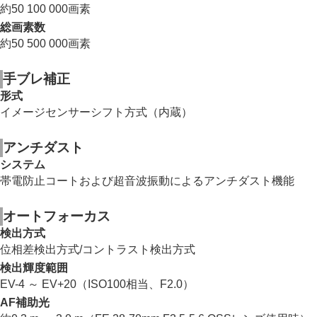
マウントアダプターについて
約50 100 000画素
マルチバッテリーアダプターキットについて
総画素数
バッテリーの使用時間と撮影可能枚数
約50 500 000画素
静止画の記録可能枚数
動画の記録可能時間
手ブレ補正
モニターに表示されるアイコン一覧
初期値一覧
形式
主な仕様
イメージセンサーシフト方式（内蔵）
商標について
ライセンスについて
アンチダスト
故障かな？と思ったら
システム
帯電防止コートおよび超音波振動によるアンチダスト機能
オートフォーカス
検出方式
位相差検出方式/コントラスト検出方式
検出輝度範囲
EV-4 ～ EV+20（ISO100相当、F2.0）
AF補助光