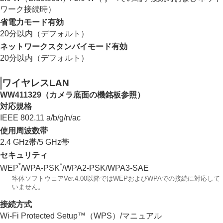
ワーク接続時）
省電力モード有効
20分以内（デフォルト）
ネットワークスタンバイモード有効
20分以内（デフォルト）
ワイヤレスLAN
WW411329（カメラ底面の機銘板参照）
対応規格
IEEE 802.11 a/b/g/n/ac
使用周波数帯
2.4 GHz帯/5 GHz帯
セキュリティ
*
*
WEP
/WPA-PSK
/WPA2-PSK/WPA3-SAE
*
本体ソフトウェアVer.4.00以降ではWEPおよびWPAでの接続に対応して
いません。
接続方式
Wi-Fi Protected Setup™（WPS）/マニュアル