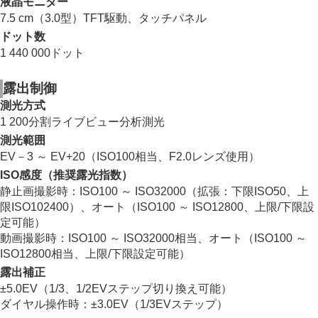
液晶モニター
7.5 cm（3.0型）TFT駆動、タッチパネル
ドット数
1 440 000ドット
露出制御
測光方式
1 200分割ライブビュー分析測光
測光範囲
EV－3 ～ EV+20（ISO100相当、F2.0レンズ使用）
ISO感度（推奨露光指数）
静止画撮影時：ISO100 ～ ISO32000（拡張：下限ISO50、上
限ISO102400）、オート（ISO100 ～ ISO12800、上限/下限設
定可能）
動画撮影時：ISO100 ～ ISO32000相当、オート（ISO100 ～
ISO12800相当、上限/下限設定可能）
露出補正
±5.0EV（1/3、1/2EVステップ切り換え可能）
ダイヤル操作時：±3.0EV（1/3EVステップ）