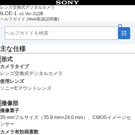
目次
レンズ交換式デジタルカメラ
ILCE-1
α1 Ver.2以降
トップページ
ヘルプガイド
(Web取扱説明書)
ヘルプガイドの使いかた
必ずお読みください
本体と付属品を確認する
各部の名称
主な仕様
本機の基本操作
準備/基本的な撮影
形式
MENU一覧から機能を探す
カメラタイプ
撮影機能を活用する
レンズ交換式デジタルカメラ
カメラをカスタマイズする
再生する
使用レンズ
カメラの設定を変更する
ソニーEマウントレンズ
スマートフォンでできること
パソコンでできること
撮像部
クラウドサービスを利用する
撮像素子
資料
35 mmフルサイズ（35.9 mm×24.0 mm）、CMOSイメージセ
マルチインターフェースシュー対応のオーディオ
ンサー
アクセサリーについて
縦位置グリップについて
カメラ有効画素数