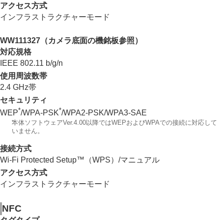
アクセス方式
インフラストラクチャーモード
WW111327（カメラ底面の機銘板参照）
対応規格
IEEE 802.11 b/g/n
使用周波数帯
2.4 GHz帯
セキュリティ
*
*
WEP
/WPA-PSK
/WPA2-PSK/WPA3-SAE
*
本体ソフトウェアVer.4.00以降ではWEPおよびWPAでの接続に対応して
いません。
接続方式
Wi-Fi Protected Setup™（WPS）/マニュアル
アクセス方式
インフラストラクチャーモード
NFC