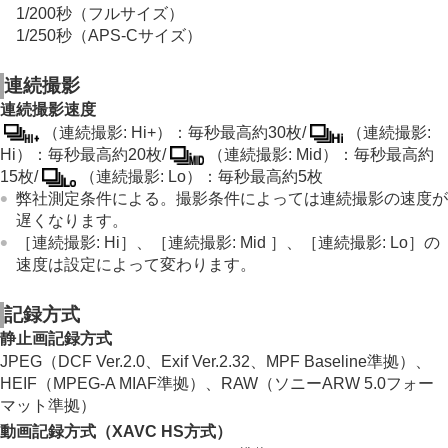
1/200秒（フルサイズ）
1/250秒（APS-Cサイズ）
連続撮影
連続撮影速度
（連続撮影: Hi+）：毎秒最高約30枚/
（連続撮影:
Hi）：毎秒最高約20枚/
（連続撮影: Mid）：毎秒最高約
15枚/
（連続撮影: Lo）：毎秒最高約5枚
弊社測定条件による。撮影条件によっては連続撮影の速度が
遅くなります。
［連続撮影: Hi］、［連続撮影: Mid ］、［連続撮影: Lo］の
速度は設定によって変わります。
記録方式
静止画記録方式
JPEG（DCF Ver.2.0、Exif Ver.2.32、MPF Baseline準拠）、
HEIF（MPEG-A MIAF準拠）、RAW（ソニーARW 5.0フォー
マット準拠）
動画記録方式（XAVC HS方式）