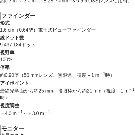
約0.3 m ～ 3.0 m（FE 28-70mm F3.5-5.6 OSSレンズ使用時）
ファインダー
形式
1.6 cm（0.64型）電子式ビューファインダー
総ドット数
9 437 184ドット
視野率
100%
倍率
－1
約0.90倍（50 mmレンズ、無限遠、視度－1 m
時）
アイポイント
－1
最終光学面から約25 mm、接眼枠から約21 mm（視度－1 m
時）
視度調整
－1
－1
－4.0 m
～＋3.0 m
モニター