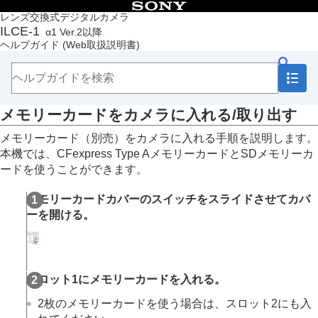
目次
レンズ交換式デジタルカメラ
ILCE-1
α1 Ver.2以降
トップページ
ヘルプガイド
(Web取扱説明書)
ヘルプガイドの使いかた
必ずお読みください
本体と付属品を確認する
各部の名称
メモリーカードをカメラに入れる/取り出す
本機の基本操作
準備/基本的な撮影
メモリーカード（別売）をカメラに入れる手順を説明します。
充電する
本機では、CFexpress Type AメモリーカードとSDメモリーカ
外部電源でカメラを使う
ードを使うことができます。
使用できるメモリーカード
メモリーカードをカメラに入れる/取り出す
メモリーカードカバーのスイッチをスライドさせてカバ
レンズを取り付ける/取りはずす
ーを開ける。
カメラの初期設定を行う
基本的な撮影
MENU一覧から機能を探す
撮影機能を活用する
スロット1にメモリーカードを入れる。
カメラをカスタマイズする
再生する
2枚のメモリーカードを使う場合は、スロット2にも入
カメラの設定を変更する