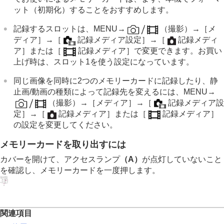
ット（初期化）することをおすすめします。
記録するスロットは、
MENU
→
（
撮影
）→
［メ
ディア］
→
［
記録メディア設定］
→
［
記録メディ
ア］
または
［
記録メディア］
で変更できます。お買い
上げ時は、スロット1を使う設定になっています。
同じ画像を同時に2つのメモリーカードに記録したり、静
止画/動画の種類によって記録先を変えるには、
MENU
→
（
撮影
）→
［メディア］
→
［
記録メディア設
定］
→
［
記録メディア］
または
［
記録メディア］
の設定を変更してください。
メモリーカードを取り出すには
カバーを開けて、アクセスランプ
（A）
が点灯していないこと
を確認し、メモリーカードを一度押します。
関連項目