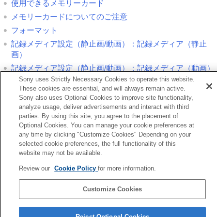
使用できるメモリーカード
メモリーカードについてのご注意
フォーマット
記録メディア設定
（静止画/動画）：
記録メディア
（静止
画）
記録メディア設定
（静止画/動画）：
記録メディア
（動画）
Sony uses Strictly Necessary Cookies to operate this website.
These cookies are essential, and will always remain active.
前へ
Sony also uses Optional Cookies to improve site functionality,
用できるメモリーカード
analyze usage, deliver advertisements and interact with third
次へ
parties. By using this site, you agree to the placement of
レンズを取り付ける/取りは
Optional Cookies. You can manage your cookie preferences at
any time by clicking "Customize Cookies" Depending on your
TP1001341813
selected cookie preferences, the full functionality of this
お使いのカメラの本体ソフトウェアがVer.2.00未満の場合は下記URLの
website may not be available.
ヘルプガイドをご覧ください。
Review our
Cookie Policy
for more information.
https://helpguide.sony.net/ilc/2040/v1/ja/index.html
Customize Cookies
言語選択ページへ
5-060-285-03(2)
Reject Optional Cookies