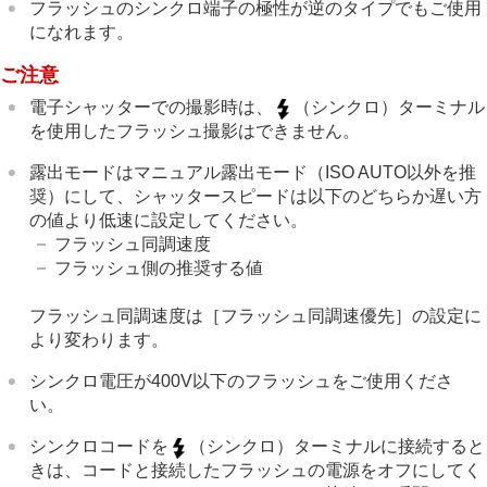
インターバル撮影機能
フラッシュのシンクロ端子の極性が逆のタイプでもご使用
より高解像の静止画を撮影する
になれます。
画質や記録形式を設定する
ご注意
タッチ機能を使う
シャッターの設定
電子シャッターでの撮影時は、
（シンクロ）ターミナル
ズームする
を使用したフラッシュ撮影はできません。
フラッシュを使う
フラッシュ（別売）を使う
露出モードはマニュアル露出モード（ISO AUTO以外を推
フラッシュモード
奨）にして、シャッタースピードは以下のどちらか遅い方
調光補正
の値より低速に設定してください。
露出補正の影響
フラッシュ同調速度
ワイヤレスフラッシュ
フラッシュ側の推奨する値
フラッシュ同調速優先
赤目軽減発光
フラッシュ同調速度は
［フラッシュ同調速優先］
の設定に
FELロック
より変わります。
外部フラッシュ設定
フラッシュ撮影設定登録
シンクロ電圧が400V以下のフラッシュをご使用くださ
シンクロターミナルコード付きフラッシュを
い。
使う
シンクロコードを
（シンクロ）ターミナルに接続すると
手ブレを補正する
きは、コードと接続したフラッシュの電源をオフにしてく
レンズ補正
（静止画/動画）