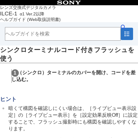
目次
レンズ交換式デジタルカメラ
ILCE-1
α1 Ver.2以降
トップページ
ヘルプガイド
(Web取扱説明書)
ヘルプガイドの使いかた
必ずお読みください
本体と付属品を確認する
各部の名称
シンクロターミナルコード付きフラッシュを
本機の基本操作
準備/基本的な撮影
使う
MENU一覧から機能を探す
撮影機能を活用する
（シンクロ）ターミナルのカバーを開け、コードを差
この章の目次
し込む。
撮影モードを選ぶ
フォーカス（ピント）を合わせる
顔/瞳AF
ヒント
フォーカス機能を使う
露出/測光を調整する
暗くて構図を確認しにくい場合は、
［ライブビュー表示設
ISO感度を選ぶ
定］
の
［ライブビュー表示］
を
［設定効果反映Off］
に設定
ホワイトバランス
することで、フラッシュ撮影時にも構図を確認しやすくな
画像に効果を加える
ります。
ドライブモードを使う（連写/セルフタイマー）