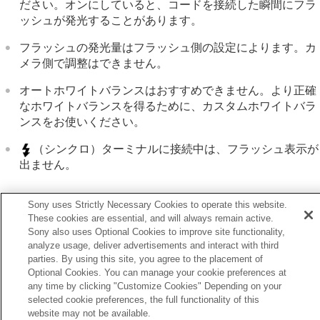
ださい。オンにしていると、コードを接続した瞬間にフラ
ノイズリダクション
ッシュが発光することがあります。
撮影中の画面表示を設定する
動画の音声を記録する
フラッシュの発光量はフラッシュ側の設定によります。カ
動画を撮影しながら静止画を切り出す
メラ側で調整はできません。
TC/UB設定
外部RAWレコーダーにRAW動画を出力する
オートホワイトバランスはおすすめできません。より正確
画像と音声をライブ配信する
なホワイトバランスを得るために、カスタムホワイトバラ
カメラをカスタマイズする
ンスをお使いください。
再生する
カメラの設定を変更する
（シンクロ）ターミナルに接続中は、フラッシュ表示が
スマートフォンでできること
出ません。
パソコンでできること
クラウドサービスを利用する
資料
Sony uses Strictly Necessary Cookies to operate this website.
These cookies are essential, and will always remain active.
故障かな？と思ったら
Sony also uses Optional Cookies to improve site functionality,
前へ
analyze usage, deliver advertisements and interact with third
ラッシュ撮影設定登録
parties. By using this site, you agree to the placement of
次へ
Optional Cookies. You can manage your cookie preferences at
手ブレ補正（静止画
any time by clicking "Customize Cookies" Depending on your
TP1001358998
selected cookie preferences, the full functionality of this
お使いのカメラの本体ソフトウェアがVer.2.00未満の場合は下記URLの
website may not be available.