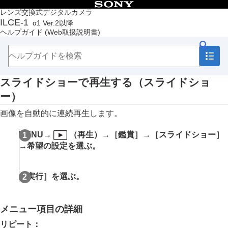
目次
レンズ交換式デジタルカメラ
ILCE-1
α1 Ver.2以降
トップページ
ヘルプガイド
(Web取扱説明書)
ヘルプガイドの使いかた
必ずお読みください
本体と付属品を確認する
各部の名称
スライドショーで再生する（
スライドショ
本機の基本操作
準備/基本的な撮影
ー
）
MENU一覧から機能を探す
画像を自動的に連続再生します。
撮影機能を活用する
カメラをカスタマイズする
MENU
→
（
再生
）→
［鑑賞］
→
［スライドショー］
再生する
この章の目次
→希望の設定を選ぶ。
画像を見る
複数メディアの再生設定
［実行］
を選ぶ。
複数メディアの表示設定
静止画を再生する
再生画像を拡大する（拡大）
メニュー項目の詳細
拡大の初期倍率
拡大の初期位置
リピート
：