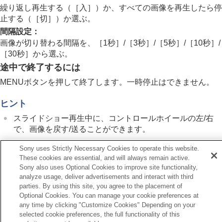
記録画像を自動的に回転させる（
記録画像の
繰り返し再生する（
［入］
）か、すべての画像を再生したら停
回転表示
）
止する（
［切］
）か選ぶ。
動画を再生する
間隔設定
：
再生/モニタリング音量
画像が切り替わる間隔を、
［1秒］
/
［3秒］
/
［5秒］
/
［10秒］
/
4ch音声のモニタリング
（動画）
［30秒］
から選ぶ。
スライドショーで再生する（
スライドショ
ー
）
途中で終了するには
インターバル連続再生
MENU
ボタンを押して終了します。一時停止はできません。
インターバル再生速度
ヒント
画像の表示方法を変える
画像間をジャンプ移動する方法を設定する（
画像
スライドショー再生中に、コントロールホイールの左/右
送り設定
）
で、画像を戻す/送ることができます。
撮影した画像を保護する（
プロテクト
）
画像に情報を追加する
Sony uses Strictly Necessary Cookies to operate this website.
トリミング
These cookies are essential, and will always remain active.
動画から静止画を切り出す
Sony also uses Optional Cookies to improve site functionality,
メモリーカード間で画像をコピーする（
コピー
）
前へ
analyze usage, deliver advertisements and interact with third
画像を削除する
ch音声のモニタリング（動画）
parties. By using this site, you agree to the placement of
Optional Cookies. You can manage your cookie preferences at
テレビと接続して画像を見る
次へ
any time by clicking "Customize Cookies" Depending on your
インターバル連続再
カメラの設定を変更する
selected cookie preferences, the full functionality of this
スマートフォンでできること
TP1001326377