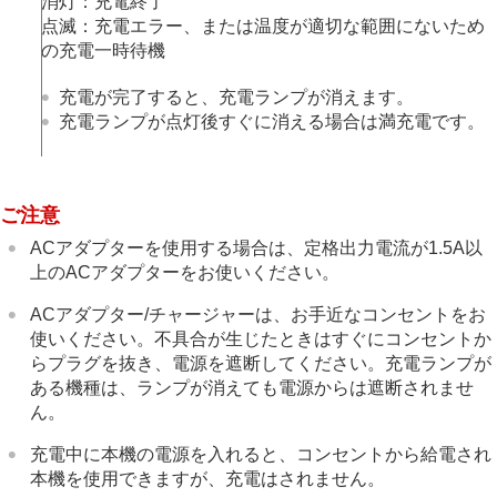
消灯：充電終了
MENU一覧から機能を探す
点滅：充電エラー、または温度が適切な範囲にないため
撮影機能を活用する
の充電一時待機
カメラをカスタマイズする
再生する
充電が完了すると、充電ランプが消えます。
カメラの設定を変更する
充電ランプが点灯後すぐに消える場合は満充電です。
スマートフォンでできること
パソコンでできること
クラウドサービスを利用する
資料
ご注意
故障かな？と思ったら
ACアダプターを使用する場合は、定格出力電流が1.5A以
上のACアダプターをお使いください。
ACアダプター/チャージャーは、お手近なコンセントをお
使いください。不具合が生じたときはすぐにコンセントか
らプラグを抜き、電源を遮断してください。充電ランプが
ある機種は、ランプが消えても電源からは遮断されませ
ん。
充電中に本機の電源を入れると、コンセントから給電され
本機を使用できますが、充電はされません。