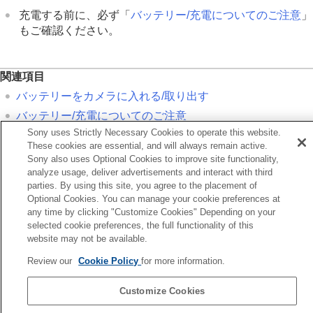
充電する前に、必ず「
バッテリー/充電についてのご注意
」
もご確認ください。
関連項目
バッテリーをカメラに入れる/取り出す
バッテリー/充電についてのご注意
Sony uses Strictly Necessary Cookies to operate this website.
These cookies are essential, and will always remain active.
前へ
Sony also uses Optional Cookies to improve site functionality,
ッテリーをカメラに入れる/取り出す
analyze usage, deliver advertisements and interact with third
次へ
parties. By using this site, you agree to the placement of
海外でバッテリーチャージャーを使
Optional Cookies. You can manage your cookie preferences at
any time by clicking "Customize Cookies" Depending on your
TP1001341807
selected cookie preferences, the full functionality of this
お使いのカメラの本体ソフトウェアがVer.2.00未満の場合は下記URLの
website may not be available.
ヘルプガイドをご覧ください。
Review our
Cookie Policy
for more information.
https://helpguide.sony.net/ilc/2040/v1/ja/index.html
Customize Cookies
言語選択ページへ