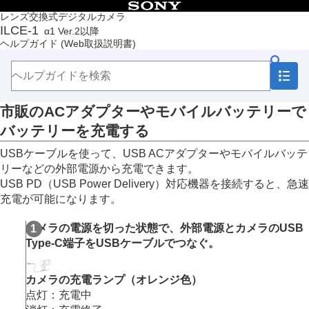
目次
レンズ交換式デジタルカメラ
ILCE-1
α1 Ver.2以降
トップページ
ヘルプガイド
(Web取扱説明書)
ヘルプガイドの使いかた
必ずお読みください
本体と付属品を確認する
各部の名称
市販のACアダプターやモバイルバッテリーで
本機の基本操作
準備/基本的な撮影
バッテリーを充電する
充電する
USBケーブルを使って、USB ACアダプターやモバイルバッテ
バッテリーを充電する（チャージャー）
バッテリーをカメラに入れる/取り出す
リーなどの外部電源から充電できます。
市販のACアダプターやモバイルバッテリーで
USB PD（USB Power Delivery）対応機器を接続すると、急速
バッテリーを充電する
充電が可能になります。
海外でバッテリーチャージャーを使う
カメラの電源を切った状態で、外部電源とカメラのUSB
外部電源でカメラを使う
Type-C端子をUSBケーブルでつなぐ。
使用できるメモリーカード
メモリーカードをカメラに入れる/取り出す
レンズを取り付ける/取りはずす
カメラの充電ランプ（オレンジ色）
カメラの初期設定を行う
点灯：充電中
基本的な撮影