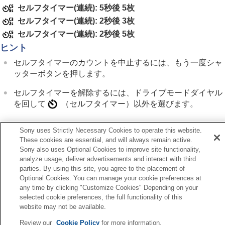
レンズ補正
（静止画/動画）
セルフタイマー(連続): 5秒後 5枚
ノイズリダクション
セルフタイマー(連続): 2秒後 3枚
撮影中の画面表示を設定する
セルフタイマー(連続): 2秒後 5枚
動画の音声を記録する
ヒント
動画を撮影しながら静止画を切り出す
TC/UB設定
セルフタイマーのカウントを中止するには、もう一度シャ
外部RAWレコーダーにRAW動画を出力する
ッターボタンを押します。
画像と音声をライブ配信する
カメラをカスタマイズする
セルフタイマーを解除するには、ドライブモードダイヤル
再生する
を回して
（セルフタイマー）
以外を選びます。
カメラの設定を変更する
スマートフォンでできること
Sony uses Strictly Necessary Cookies to operate this website.
パソコンでできること
These cookies are essential, and will always remain active.
クラウドサービスを利用する
Sony also uses Optional Cookies to improve site functionality,
前へ
資料
analyze usage, deliver advertisements and interact with third
ルフタイマー（1枚）
故障かな？と思ったら
parties. By using this site, you agree to the placement of
次へ
Optional Cookies. You can manage your cookie preferences at
セルフタイマーの種
any time by clicking "Customize Cookies" Depending on your
TP1001326560
selected cookie preferences, the full functionality of this
お使いのカメラの本体ソフトウェアがVer.2.00未満の場合は下記URLの
website may not be available.
ヘルプガイドをご覧ください。
Review our
Cookie Policy
for more information.