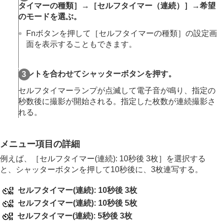
ドライブモード
タイマーの種類］
→
［セルフタイマー（連続）］
→希望
連続撮影
のモードを選ぶ。
連続撮影の速度
Fnボタンを押して
［セルフタイマーの種類］
の設定画
セルフタイマー（1枚）
セルフタイマー（連続）
面を表示することもできます。
セルフタイマーの種類
連続ブラケット
ピントを合わせてシャッターボタンを押す。
1枚ブラケット
ブラケット撮影時のインジケーター
セルフタイマーランプが点滅して電子音が鳴り、指定の
フォーカスブラケット
秒数後に撮影が開始される。指定した枚数が連続撮影さ
ホワイトバランスブラケット
れる。
DROブラケット
ブラケット設定
メニュー項目の詳細
インターバル撮影機能
より高解像の静止画を撮影する
例えば、
［セルフタイマー(連続): 10秒後 3枚］
を選択する
画質や記録形式を設定する
と、シャッターボタンを押して10秒後に、3枚連写する。
タッチ機能を使う
シャッターの設定
セルフタイマー(連続): 10秒後 3枚
ズームする
セルフタイマー(連続): 10秒後 5枚
フラッシュを使う
セルフタイマー(連続): 5秒後 3枚
手ブレを補正する