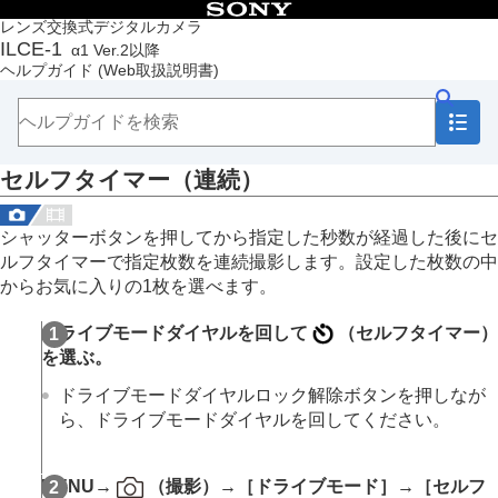
目次
レンズ交換式デジタルカメラ
ILCE-1
α1 Ver.2以降
トップページ
ヘルプガイド
(Web取扱説明書)
ヘルプガイドの使いかた
必ずお読みください
本体と付属品を確認する
各部の名称
セルフタイマー（連続）
本機の基本操作
準備/基本的な撮影
MENU一覧から機能を探す
シャッターボタンを押してから指定した秒数が経過した後にセ
撮影機能を活用する
ルフタイマーで指定枚数を連続撮影します。設定した枚数の中
この章の目次
からお気に入りの1枚を選べます。
撮影モードを選ぶ
フォーカス（ピント）を合わせる
ドライブモードダイヤルを回して
（
セルフタイマー
）
顔/瞳AF
を選ぶ。
フォーカス機能を使う
露出/測光を調整する
ドライブモードダイヤルロック解除ボタンを押しなが
ISO感度を選ぶ
ら、ドライブモードダイヤルを回してください。
ホワイトバランス
画像に効果を加える
ドライブモードを使う（連写/セルフタイマー）
MENU
→
（
撮影
）→
［ドライブモード］
→
［セルフ