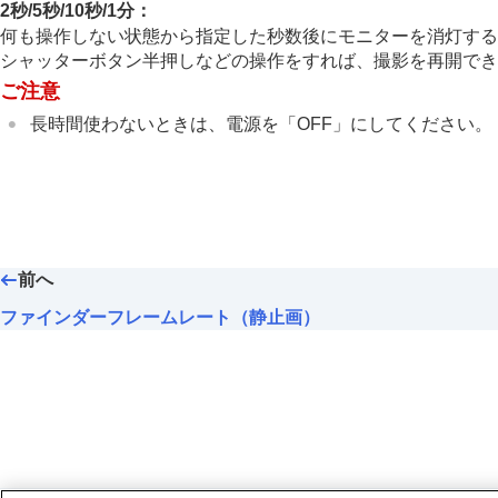
ネットワークの設定
2秒/5秒/10秒/1分：
ファインダー/モニターの設定
何も操作しない状態から指定した秒数後にモニターを消灯する
シャッターボタン半押しなどの操作をすれば、撮影を再開でき
電力設定
ご注意
モニター自動OFF
（静止画）
長時間使わないときは、電源を「OFF」にしてください。
パワーセーブ開始時間
自動電源OFF温度
表示画質
（静止画）
USB設定
外部出力設定
一般設定
前へ
スマートフォンでできること
ファインダーフレームレート（静止画）
パソコンでできること
クラウドサービスを利用する
資料
故障かな？と思ったら