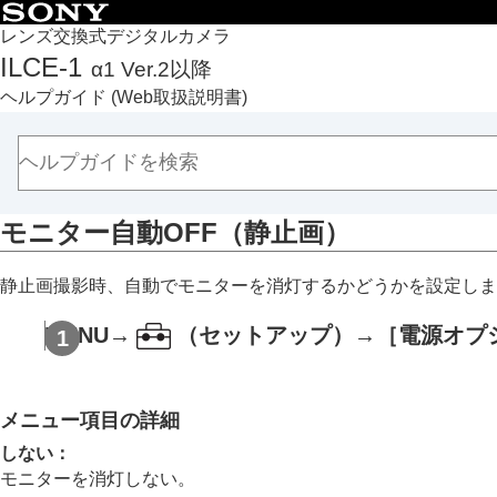
目次
レンズ交換式デジタルカメラ
ILCE-1
α1 Ver.2以降
トップページ
ヘルプガイド
(Web取扱説明書)
ヘルプガイドの使いかた
必ずお読みください
本体と付属品を確認する
各部の名称
モニター自動OFF
（静止画）
本機の基本操作
準備/基本的な撮影
静止画撮影時、自動でモニターを消灯するかどうかを設定しま
MENU一覧から機能を探す
撮影機能を活用する
MENU
→
（
セットアップ
）→
［電源オプ
カメラをカスタマイズする
再生する
カメラの設定を変更する
メニュー項目の詳細
メモリーカードの設定
しない
：
ファイルの設定
モニターを消灯しない。