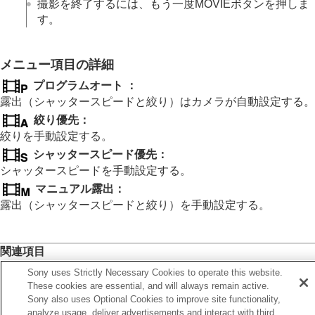
動画
：
露出モード
撮影を終了するには、もう一度
MOVIE
ボタンを押しま
スロー&クイックモーション：露出モード
す。
フォーカス（ピント）を合わせる
顔/瞳AF
メニュー項目の詳細
フォーカス機能を使う
露出/測光を調整する
プログラムオート
：
ISO感度を選ぶ
露出（シャッタースピードと絞り）はカメラが自動設定する。
ホワイトバランス
絞り優先
：
画像に効果を加える
絞りを手動設定する。
ドライブモードを使う（連写/セルフタイマー）
シャッタースピード優先
：
インターバル撮影機能
シャッタースピードを手動設定する。
より高解像の静止画を撮影する
画質や記録形式を設定する
マニュアル露出
：
タッチ機能を使う
露出（シャッタースピードと絞り）を手動設定する。
シャッターの設定
ズームする
フラッシュを使う
関連項目
手ブレを補正する
露出制御方式
Sony uses Strictly Necessary Cookies to operate this website.
レンズ補正
（静止画/動画）
These cookies are essential, and will always remain active.
ノイズリダクション
Sony also uses Optional Cookies to improve site functionality,
撮影中の画面表示を設定する
前へ
analyze usage, deliver advertisements and interact with third