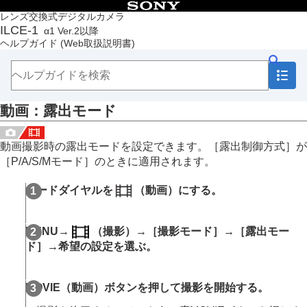
目次
レンズ交換式デジタルカメラ
ILCE-1
α1 Ver.2以降
トップページ
ヘルプガイド
(Web取扱説明書)
ヘルプガイドの使いかた
必ずお読みください
本体と付属品を確認する
各部の名称
動画
：
露出モード
本機の基本操作
準備/基本的な撮影
MENU一覧から機能を探す
動画撮影時の露出モードを設定できます。
［露出制御方式］
が
撮影機能を活用する
［P/A/S/Mモード］
のときに適用されます。
この章の目次
撮影モードを選ぶ
モードダイヤルを
（
動画
）にする。
おまかせオート
プログラムオート
絞り優先
MENU
→
（
撮影
）→
［撮影モード］
→
［露出モー
シャッタースピード優先
ド］
→希望の設定を選ぶ。
マニュアル露出
バルブ撮影
露出制御方式
MOVIE
（動画）ボタンを押して撮影を開始する。
オート/マニュアル切換設定