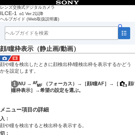
目次
レンズ交換式デジタルカメラ
ILCE-1
α1 Ver.2以降
トップページ
ヘルプガイド
(Web取扱説明書)
ヘルプガイドの使いかた
必ずお読みください
本体と付属品を確認する
各部の名称
顔/瞳枠表示
（静止画/動画）
本機の基本操作
準備/基本的な撮影
MENU一覧から機能を探す
顔や瞳を検出したときに顔検出枠/瞳検出枠を表示するかどう
撮影機能を活用する
かを設定します。
この章の目次
撮影モードを選ぶ
MENU
→
（
フォーカス
）→
［顔/瞳AF］
→
［
顔/
フォーカス（ピント）を合わせる
瞳枠表示］
→希望の設定を選ぶ。
顔/瞳AF
人の瞳にピントを合わせる
AF時の顔/瞳優先
（静止画/動画）
メニュー項目の詳細
顔/瞳検出対象
（静止画/動画）
検出対象切換設定
（静止画/動画）
入
：
右目/左目選択
（静止画/動画）
顔や瞳を検出すると検出枠を表示する。
顔/瞳枠表示
（静止画/動画）
切
：