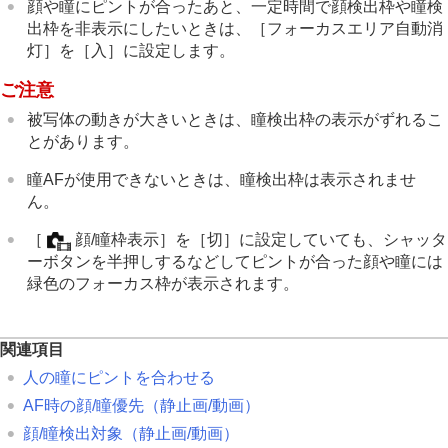
TC/UB設定
顔や瞳にピントが合ったあと、一定時間で顔検出枠や瞳検
外部RAWレコーダーにRAW動画を出力する
出枠を非表示にしたいときは、
［フォーカスエリア自動消
画像と音声をライブ配信する
灯］
を
［入］
に設定します。
カメラをカスタマイズする
ご注意
再生する
カメラの設定を変更する
被写体の動きが大きいときは、瞳検出枠の表示がずれるこ
スマートフォンでできること
とがあります。
パソコンでできること
クラウドサービスを利用する
瞳AFが使用できないときは、瞳検出枠は表示されませ
資料
ん。
故障かな？と思ったら
［
顔/瞳枠表示］
を
［切］
に設定していても、シャッタ
ーボタンを半押しするなどしてピントが合った顔や瞳には
緑色のフォーカス枠が表示されます。
関連項目
人の瞳にピントを合わせる
AF時の顔/瞳優先
（静止画/動画）
顔/瞳検出対象
（静止画/動画）