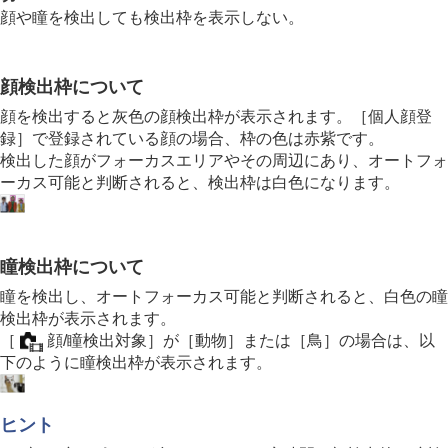
個人顔登録
顔や瞳を検出しても検出枠を表示しない。
登録顔優先
（静止画/動画）
フォーカス機能を使う
露出/測光を調整する
顔検出枠について
ISO感度を選ぶ
顔を検出すると灰色の顔検出枠が表示されます。
［個人顔登
ホワイトバランス
録］
で登録されている顔の場合、枠の色は赤紫です。
画像に効果を加える
ドライブモードを使う（連写/セルフタイマー）
検出した顔がフォーカスエリアやその周辺にあり、オートフォ
インターバル撮影機能
ーカス可能と判断されると、検出枠は白色になります。
より高解像の静止画を撮影する
画質や記録形式を設定する
タッチ機能を使う
シャッターの設定
瞳検出枠について
ズームする
瞳を検出し、オートフォーカス可能と判断されると、白色の瞳
フラッシュを使う
検出枠が表示されます。
手ブレを補正する
［
顔/瞳検出対象］
が
［動物］
または
［鳥］
の場合は、以
レンズ補正
（静止画/動画）
下のように瞳検出枠が表示されます。
ノイズリダクション
撮影中の画面表示を設定する
動画の音声を記録する
ヒント
動画を撮影しながら静止画を切り出す