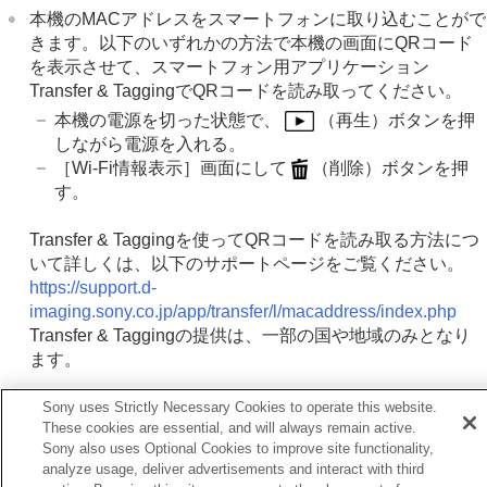
Wi-Fi情報表示
本機のMACアドレスをスマートフォンに取り込むことがで
SSID・PWリセット
きます。以下のいずれかの方法で本機の画面にQRコード
Bluetooth設定
を表示させて、スマートフォン用アプリケーション
Bluetoothリモコン
Transfer & TaggingでQRコードを読み取ってください。
有線LAN
本機の電源を切った状態で、
（再生）ボタンを押
テザリング接続
機内モード
しながら電源を入れる。
機器名称変更
［Wi-Fi情報表示］
画面にして
（削除）ボタンを押
ルート証明書の読み込み
す。
アクセス認証設定
アクセス認証情報
Transfer & Taggingを使ってQRコードを読み取る方法につ
セキュリティ(IPsec)
いて詳しくは、以下のサポートページをご覧ください。
Wi-Fi Direct設定
https://support.d-
ネットワーク設定リセット
imaging.sony.co.jp/app/transfer/l/macaddress/index.php
FTP転送機能
Transfer & Taggingの提供は、一部の国や地域のみとなり
ます。
ファインダー/モニターの設定
電力設定
Sony uses Strictly Necessary Cookies to operate this website.
USB設定
These cookies are essential, and will always remain active.
外部出力設定
Sony also uses Optional Cookies to improve site functionality,
一般設定
前へ
analyze usage, deliver advertisements and interact with third
スマートフォンでできること
i-Fi周波数帯