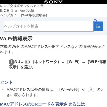
目次
レンズ交換式デジタルカメラ
ILCE-1
α1 Ver.2以降
トップページ
ヘルプガイド
(Web取扱説明書)
ヘルプガイドの使いかた
必ずお読みください
本体と付属品を確認する
各部の名称
Wi-Fi情報表示
本機の基本操作
準備/基本的な撮影
本機のWi-FiのMACアドレスやIPアドレスなどの情報が表示さ
MENU一覧から機能を探す
れます。
撮影機能を活用する
カメラをカスタマイズする
MENU
→
（
ネットワーク
）→
［Wi-Fi］
→
［Wi-Fi情報
再生する
表示］
を選ぶ。
カメラの設定を変更する
メモリーカードの設定
ファイルの設定
ヒント
ネットワークの設定
Wi-Fi接続
MACアドレス以外の情報は、
［Wi-Fi接続］
が
［入］
のと
アクセスポイント簡単登録
きに表示されます。
アクセスポイント手動登録
Wi-Fi周波数帯
MACアドレスのQRコードを表示させるには