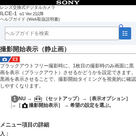
目次
レンズ交換式デジタルカメラ
ILCE-1
α1 Ver.2以降
トップページ
ヘルプガイド
(Web取扱説明書)
ヘルプガイドの使いかた
必ずお読みください
本体と付属品を確認する
各部の名称
撮影開始表示（静止画）
本機の基本操作
準備/基本的な撮影
MENU一覧から機能を探す
ブラックアウトフリー撮影時に、1枚目の撮影時のみ画面に黒
撮影機能を活用する
画を表示（ブラックアウト）させるかどうかを設定できます。
この章の目次
黒画を表示させることで、撮影開始タイミングを視覚的に確認
撮影モードを選ぶ
しやすくなります。
フォーカス（ピント）を合わせる
顔/瞳AF
MENU
→
（
セットアップ
）→
［表示オプション］
フォーカス機能を使う
→
［
撮影開始表示］
→ 希望の設定を選ぶ。
露出/測光を調整する
ISO感度を選ぶ
ホワイトバランス
メニュー項目の詳細
画像に効果を加える
ドライブモードを使う（連写/セルフタイマー）
入
：