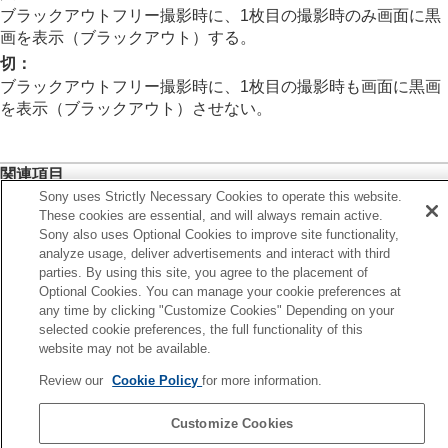
インターバル撮影機能
ブラックアウトフリー撮影時に、1枚目の撮影時のみ画面に黒
より高解像の静止画を撮影する
画を表示（ブラックアウト）する。
画質や記録形式を設定する
切
：
タッチ機能を使う
ブラックアウトフリー撮影時に、1枚目の撮影時も画面に黒画
シャッターの設定
を表示（ブラックアウト）させない。
サイレントモード設定
（静止画/動画）
シャッター方式
電子シャッターを活用する
撮影開始表示（静止画）
関連項目
撮影タイミング表示
（静止画）
Sony uses Strictly Necessary Cookies to operate this website.
電子シャッターを活用する
レンズなしレリーズ
（静止画/動画）
These cookies are essential, and will always remain active.
Sony also uses Optional Cookies to improve site functionality,
カードなしレリーズ
analyze usage, deliver advertisements and interact with third
前へ
フリッカーレス設定
parties. By using this site, you agree to the placement of
子シャッターを活用する
［フリッカーレス撮影］
と
［高分解シャッタ
Optional Cookies. You can manage your cookie preferences at
次へ
ー］
の違い
any time by clicking "Customize Cookies" Depending on your
撮影タイミング表示（静止画
ズームする
selected cookie preferences, the full functionality of this
TP1001363609
website may not be available.
フラッシュを使う
お使いのカメラの本体ソフトウェアがVer.2.00未満の場合は下記URLの
手ブレを補正する
Review our
Cookie Policy
for more information.
ヘルプガイドをご覧ください。
レンズ補正
（静止画/動画）
https://helpguide.sony.net/ilc/2040/v1/ja/index.html
ノイズリダクション
Customize Cookies
撮影中の画面表示を設定する