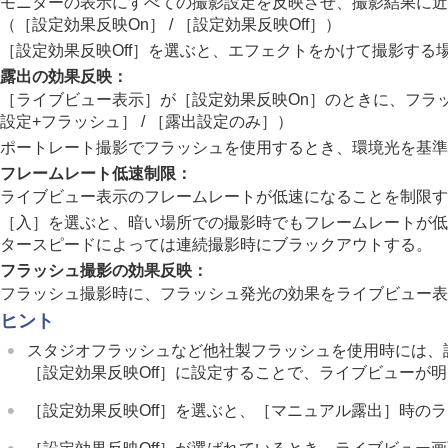
モニターの表示にすべての撮影設定を反映させ、撮影結果に近
露出/測光を調整する
（
［設定効果反映On］
/
［設定効果反映Off］
）
ISO感度を選ぶ
［設定効果反映Off］
を選ぶと、エフェクトをかけて撮影する
ホワイトバランス
露出の効果反映
：
画像に効果を加える
［ライブビュー表示］
が
［設定効果反映On］
のときに、フラ
ドライブモードを使う（連写/セルフタイ
設定+フラッシュ］
/
［露出設定のみ］
）
インターバル撮影機能
ポートレート撮影でフラッシュを使用するとき、環境光を基準
より高解像の静止画を撮影する
フレームレート低速制限
：
画質や記録形式を設定する
ライブビュー表示のフレームレートが低速になることを制限す
タッチ機能を使う
［入］
を選ぶと、暗い場所での撮影時でもフレームレートが低
タースピードによっては連続撮影時にブラックアウトする。
シャッターの設定
フラッシュ撮影の効果反映
：
ズームする
フラッシュ撮影時に、フラッシュ発光の効果をライブビュー表
フラッシュを使う
ヒント
手ブレを補正する
スタジオフラッシュなど他社製フラッシュを使用時には、
レンズ補正
（静止画/動画）
［設定効果反映Off］
に設定することで、ライブビューが明
ノイズリダクション
撮影中の画面表示を設定する
［設定効果反映Off］
を選ぶと、
［マニュアル露出］
時のラ
オートレビュー
（静止画）