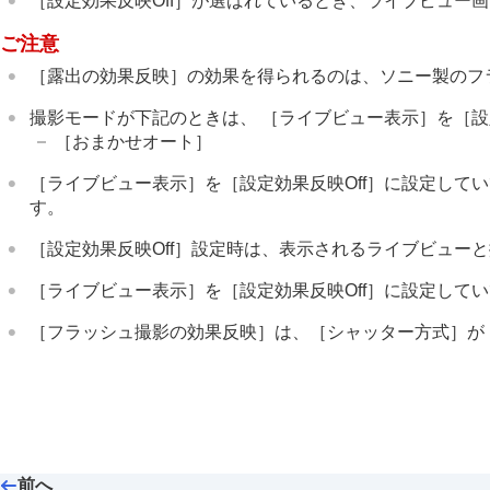
［設定効果反映Off］
が選ばれているとき、ライブビュー画
撮影残量表示
（静止画）
ご注意
グリッドライン表示
（静止画/動画）
グリッドラインの種類
（静止画/動画
［露出の効果反映］
の効果を得られるのは、ソニー製のフ
ライブビュー表示設定
撮影モードが下記のときは、
［ライブビュー表示］
を
［設
絞りプレビュー
［おまかせオート］
撮影結果プレビュー
［ライブビュー表示］
を
［設定効果反映Off］
に設定してい
ブライトモニタリング
す。
記録中の強調表示
［設定効果反映Off］
設定時は、表示されるライブビューと
マーカー表示
（静止画）
マーカー表示
（動画）
［ライブビュー表示］
を
［設定効果反映Off］
に設定してい
ガンマ表示アシスト
［フラッシュ撮影の効果反映］
は、
［シャッター方式］
が
ガンマ表示アシスト方式
動画の音声を記録する
動画を撮影しながら静止画を切り出す
TC/UB設定
外部RAWレコーダーにRAW動画を出力す
前へ