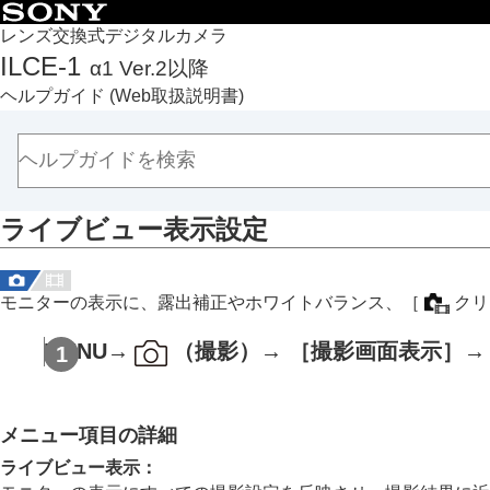
目次
レンズ交換式デジタルカメラ
ILCE-1
α1 Ver.2以降
トップページ
ヘルプガイド
(Web取扱説明書)
ヘルプガイドの使いかた
必ずお読みください
本体と付属品を確認する
各部の名称
ライブビュー表示設定
本機の基本操作
準備/基本的な撮影
MENU一覧から機能を探す
モニターの表示に、露出補正やホワイトバランス、
［
クリ
撮影機能を活用する
この章の目次
MENU
→
（
撮影
）→
［撮影画面表示］
→
撮影モードを選ぶ
フォーカス（ピント）を合わせる
メニュー項目の詳細
顔/瞳AF
フォーカス機能を使う
ライブビュー表示
：