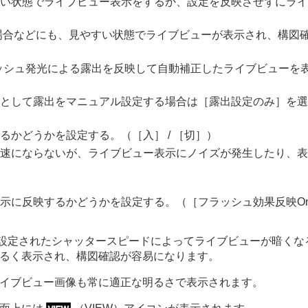
い状態でライブビュー表示をするか、設定を反映させずにライ
場合などにも、見やすい状態でライブビューが表示され、構図
ッシュ発光による露出を反映して自動補正したライブビューを
マー）
として露出をマニュアル設定する場合は
［露出設定のみ］
を選
るかどうかを設定する。（
［入］
/
［切］
）
速にならないが、ライブビュー表示にノイズが発生したり、表
示に反映するかどうかを設定する。（
［フラッシュ効果反映O
設定されたシャッタースピードによってライブビューが暗くな
るく表示され、構図確認が容易になります。
イブビュー画像も常に適正な明るさで表示されます。