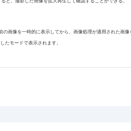
すると、撮影した画像を拡大再生して確認することができる。
前の画像を一時的に表示してから、画像処理が適用された画像
マー）
定したモードで表示されます。