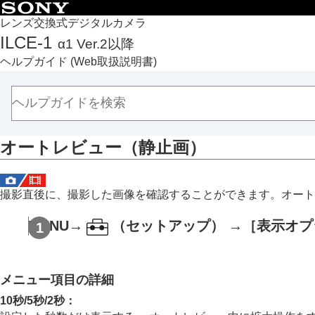
目次
レンズ交換式デジタルカメラ
ILCE-1
α1 Ver.2以降
トップページ
ヘルプガイド
(Web取扱説明書)
ヘルプガイドの使いかた
必ずお読みください
本体と付属品を確認する
各部の名称
オートレビュー
（静止画）
本機の基本操作
準備/基本的な撮影
MENU一覧から機能を探す
撮影直後に、撮影した画像を確認することができます。オート
撮影機能を活用する
この章の目次
MENU
→
（
セットアップ
） →
［表示オプ
撮影モードを選ぶ
フォーカス（ピント）を合わせる
メニュー項目の詳細
顔/瞳AF
フォーカス機能を使う
10秒
/
5秒
/
2秒
：