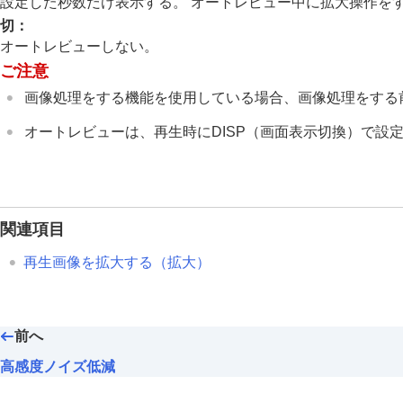
設定した秒数だけ表示する。 オートレビュー中に拡大操作を
露出/測光を調整する
切
：
ISO感度を選ぶ
オートレビューしない。
ホワイトバランス
ご注意
画像に効果を加える
画像処理をする機能を使用している場合、画像処理をする
ドライブモードを使う（連写/セルフタイ
インターバル撮影機能
オートレビューは、再生時にDISP（画面表示切換）で設
より高解像の静止画を撮影する
画質や記録形式を設定する
タッチ機能を使う
シャッターの設定
関連項目
ズームする
再生画像を拡大する（拡大）
フラッシュを使う
手ブレを補正する
レンズ補正
（静止画/動画）
前へ
ノイズリダクション
高感度ノイズ低減
撮影中の画面表示を設定する
オートレビュー
（静止画）