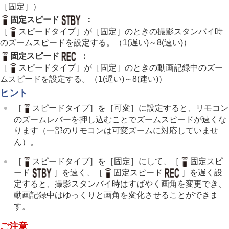
インターバル撮影機能
［固定］
）
より高解像の静止画を撮影する
固定スピード
：
画質や記録形式を設定する
［
スピードタイプ］
が
［固定］
のときの撮影スタンバイ時
タッチ機能を使う
のズームスピードを設定する。（
1(遅い)
～
8(速い)
）
シャッターの設定
固定スピード
：
ズームする
本機で使用できるズームの種類
［
スピードタイプ］
が
［固定］
のときの動画記録中のズー
超解像ズーム/デジタルズーム（ズーム）
ムスピードを設定する。（
1(遅い)
～
8(速い)
）
ズーム範囲
（静止画/動画）
ヒント
カスタムキーズームスピード
（静止画/動画）
［
スピードタイプ］
を
［可変］
に設定すると、リモコン
リモートズームスピード
（静止画/動画）
のズームレバーを押し込むことでズームスピードが速くな
ズーム倍率について
ります（一部のリモコンは可変ズームに対応していませ
ズームリング操作方向
ん）。
フラッシュを使う
手ブレを補正する
［
スピードタイプ］
を
［固定］
にして、
［
固定スピ
レンズ補正
（静止画/動画）
ード
］
を速く、
［
固定スピード
］
を遅く設
ノイズリダクション
定すると、撮影スタンバイ時はすばやく画角を変更でき、
撮影中の画面表示を設定する
動画記録中はゆっくりと画角を変化させることができま
動画の音声を記録する
す。
動画を撮影しながら静止画を切り出す
TC/UB設定
ご注意