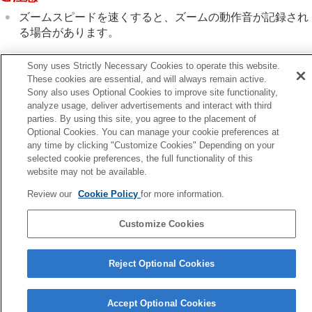
外部RAWレコーダーにRAW動画を出力する
ズームスピードを速くすると、ズームの動作音が記録され
画像と音声をライブ配信する
る場合があります。
カメラをカスタマイズする
再生する
カメラの設定を変更する
Sony uses Strictly Necessary Cookies to operate this website.
スマートフォンでできること
These cookies are essential, and will always remain active.
Sony also uses Optional Cookies to improve site functionality,
パソコンでできること
前へ
analyze usage, deliver advertisements and interact with third
クラウドサービスを利用する
スタムキーズームスピード（静止画/動画）
parties. By using this site, you agree to the placement of
資料
次へ
Optional Cookies. You can manage your cookie preferences at
故障かな？と思ったら
ズーム倍率につい
any time by clicking "Customize Cookies" Depending on your
selected cookie preferences, the full functionality of this
TP1001367320
website may not be available.
お使いのカメラの本体ソフトウェアがVer.2.00未満の場合は下記URLの
ヘルプガイドをご覧ください。
Review our
Cookie Policy
for more information.
https://helpguide.sony.net/ilc/2040/v1/ja/index.html
Customize Cookies
言語選択ページへ
Reject Optional Cookies
5-060-285-03(2)
Copyright 2024 Sony Corporation
Accept Optional Cookies