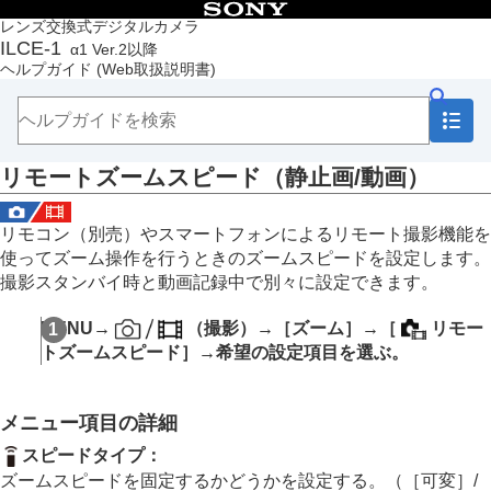
目次
レンズ交換式デジタルカメラ
ILCE-1
α1 Ver.2以降
トップページ
ヘルプガイド
(Web取扱説明書)
ヘルプガイドの使いかた
必ずお読みください
本体と付属品を確認する
各部の名称
リモートズームスピード
（静止画/動画）
本機の基本操作
準備/基本的な撮影
MENU一覧から機能を探す
リモコン（別売）やスマートフォンによるリモート撮影機能を
撮影機能を活用する
使ってズーム操作を行うときのズームスピードを設定します。
この章の目次
撮影スタンバイ時と動画記録中で別々に設定できます。
撮影モードを選ぶ
フォーカス（ピント）を合わせる
MENU
→
（
撮影
）→
［ズーム］
→
［
リモー
顔/瞳AF
トズームスピード］
→希望の設定項目を選ぶ。
フォーカス機能を使う
露出/測光を調整する
ISO感度を選ぶ
メニュー項目の詳細
ホワイトバランス
画像に効果を加える
スピードタイプ
：
ドライブモードを使う（連写/セルフタイマー）
ズームスピードを固定するかどうかを設定する。（
［可変］
/