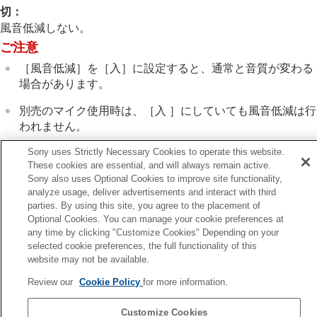
インターバル撮影機能
切
：
より高解像の静止画を撮影する
風音低減しない。
画質や記録形式を設定する
ご注意
タッチ機能を使う
シャッターの設定
［風音低減］
を
［入］
に設定すると、通常と音質が変わる
ズームする
場合があります。
フラッシュを使う
手ブレを補正する
別売のマイク使用時は、
［入 ］
にしていても風音低減は行
レンズ補正
（静止画/動画）
われません。
ノイズリダクション
Sony uses Strictly Necessary Cookies to operate this website.
撮影中の画面表示を設定する
These cookies are essential, and will always remain active.
動画の音声を記録する
Sony also uses Optional Cookies to improve site functionality,
音声記録
analyze usage, deliver advertisements and interact with third
前へ
録音レベル
parties. By using this site, you agree to the placement of
声出力タイミング
音声出力タイミング
Optional Cookies. You can manage your cookie preferences at
次へ
風音低減
any time by clicking "Customize Cookies" Depending on your
シューの音声設
シューの音声設定
selected cookie preferences, the full functionality of this
TP1001326333
website may not be available.
動画を撮影しながら静止画を切り出す
お使いのカメラの本体ソフトウェアがVer.2.00未満の場合は下記URLの
TC/UB設定
Review our
Cookie Policy
for more information.
ヘルプガイドをご覧ください。
外部RAWレコーダーにRAW動画を出力する
画像と音声をライブ配信する
https://helpguide.sony.net/ilc/2040/v1/ja/index.html
Customize Cookies