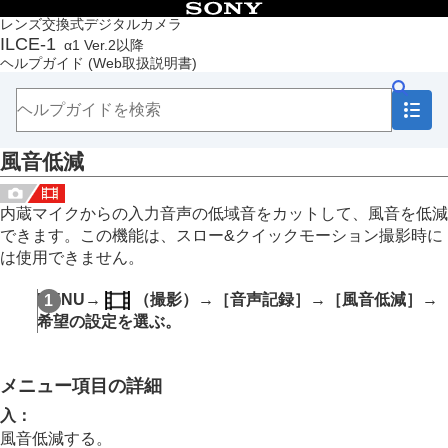
目次
レンズ交換式デジタルカメラ
ILCE-1
α1 Ver.2以降
トップページ
ヘルプガイド
(Web取扱説明書)
ヘルプガイドの使いかた
必ずお読みください
本体と付属品を確認する
各部の名称
風音低減
本機の基本操作
準備/基本的な撮影
MENU一覧から機能を探す
内蔵マイクからの入力音声の低域音をカットして、風音を低減
撮影機能を活用する
できます。この機能は、スロー&クイックモーション撮影時に
この章の目次
は使用できません。
撮影モードを選ぶ
フォーカス（ピント）を合わせる
MENU
→
（
撮影
）→
［音声記録］
→
［風音低減］
→
顔/瞳AF
希望の設定を選ぶ。
フォーカス機能を使う
露出/測光を調整する
ISO感度を選ぶ
メニュー項目の詳細
ホワイトバランス
画像に効果を加える
入
：
ドライブモードを使う（連写/セルフタイマー）
風音低減する。