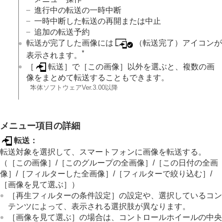
進行中の転送の一時中断
一時中断した転送の再開または中止
追加の転送予約
転送が完了した画像には
（転送完了）アイコンが
*
表示されます。
［
転送］
で
［この画像］
以外を選ぶと、複数の画
像をまとめて転送することもできます。
*
本体ソフトウェアVer.3.00以降
メニュー項目の詳細
転送
：
転送対象を選択して、スマートフォンに画像を転送する。
（
［この画像］
/
［このグループの全画像］
/
［この日付の全画
像］
/
［フィルターした全画像］
/
［フィルターで絞り込む］
/
［画像を見て選ぶ］
）
［再生フィルターの条件設定］
の設定や、選択しているコン
テンツによって、表示される選択肢が異なります。
［画像を見て選ぶ］
の場合は、コントロールホイールの中央