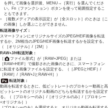
を押して画像を選択後、MENU→
［実行］
を選んでくださ
い。Fn（ファンクション）ボタンを使って範囲指定するこ
ともできます。
［複数メディアの表示設定］
が
［全スロット］
のときは
［こ
の画像］
しか選ぶことができません。
転送画像サイズ
：
スマートフォンにオリジナルサイズのJPEG/HEIF画像を転送
するか、2M相当のJPEG/HEIF画像を転送するかを設定する。
（
［オリジナル］
/
［2M］
）
RAW+J/H転送対象
：
［
ファイル形式］
が
［RAW+JPEG］
または
［RAW+HEIF］
で撮影された画像のときに、スマートフォン
に転送する画像ファイルを設定する。（
［JPEGとHEIF］
/
［RAW］
/
［RAW+JとRAW+H］
）
転送対象
：
動画を転送するときに、低ビットレートのプロキシー動画と高
ビットレートのオリジナル動画のどちらを転送するかを設定す
る。（
［プロキシーのみ］
/
［オリジナルのみ］
/
［プロキシー
+オリジナル］
）
［プロキシーのみ］
を選択すると、オリジナル動画を転送する