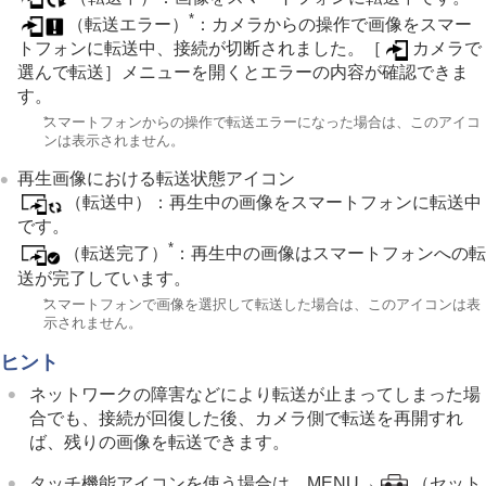
*
（転送エラー）
：カメラからの操作で画像をスマー
トフォンに転送中、接続が切断されました。
［
カメラで
選んで転送］
メニューを開くとエラーの内容が確認できま
す。
*
スマートフォンからの操作で転送エラーになった場合は、このアイコ
ンは表示されません。
再生画像における転送状態アイコン
（転送中）：再生中の画像をスマートフォンに転送中
です。
*
（転送完了）
：再生中の画像はスマートフォンへの転
送が完了しています。
*
スマートフォンで画像を選択して転送した場合は、このアイコンは表
示されません。
ヒント
ネットワークの障害などにより転送が止まってしまった場
合でも、接続が回復した後、カメラ側で転送を再開すれ
ば、残りの画像を転送できます。
タッチ機能アイコンを使う場合は、MENU→
（
セット