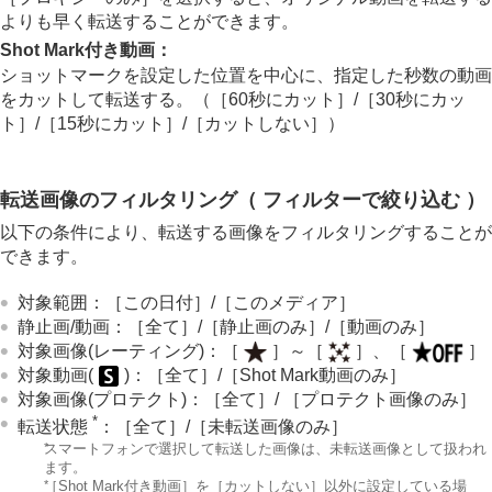
よりも早く転送することができます。
Shot Mark付き動画
：
ショットマークを設定した位置を中心に、指定した秒数の動画
をカットして転送する。（
［60秒にカット］
/
［30秒にカッ
ト］
/
［15秒にカット］
/
［カットしない］
）
転送画像のフィルタリング（
フィルターで絞り込む
）
以下の条件により、転送する画像をフィルタリングすることが
できます。
対象範囲
：
［この日付］
/
［このメディア］
静止画/動画
：
［全て］
/
［静止画のみ］
/
［動画のみ］
対象画像(レーティング)
：
［
］
～
［
］
、
［
］
対象動画(
)
：
［全て］
/
［Shot Mark動画のみ］
対象画像(プロテクト)
：
［全て］
/
［プロテクト画像のみ］
*
転送状態
：
［全て］
/
［未転送画像のみ］
*
スマートフォンで選択して転送した画像は、未転送画像として扱われ
ます。
*
［Shot Mark付き動画］
を
［カットしない］
以外に設定している場