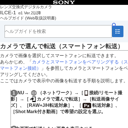
目次
レンズ交換式デジタルカメラ
ILCE-1
α1 Ver.2以降
トップページ
ヘルプガイド
(Web取扱説明書)
ヘルプガイドの使いかた
必ずお読みください
本体と付属品を確認する
各部の名称
カメラで選んで転送
（スマートフォン転送）
本機の基本操作
準備/基本的な撮影
カメラで画像を選択してスマートフォンに転送できます。
MENU一覧から機能を探す
あらかじめ、「
カメラとスマートフォンをペアリングする（
ス
撮影機能を活用する
マートフォン接続
）
」を参照してカメラとスマートフォンをペ
カメラをカスタマイズする
アリングしてください。
再生する
ここではカメラで表示中の画像を転送する手順を説明します。
カメラの設定を変更する
スマートフォンでできること
MENU→
（
ネットワーク
）→
［
接続/リモート撮
スマートフォンでできること（Creators’ App）
影］
→
［
カメラで選んで転送］
→
［転送画像サイ
C3 Portal
ズ］
、
［RAW+J/H転送対象］
、
［
転送対象］
、
Monitor & Control
［Shot Mark付き動画］
で希望の設定を選ぶ。
カメラとスマートフォンをペアリングする（
スマ
ートフォン接続
）
スマートフォンをリモコンとして使う