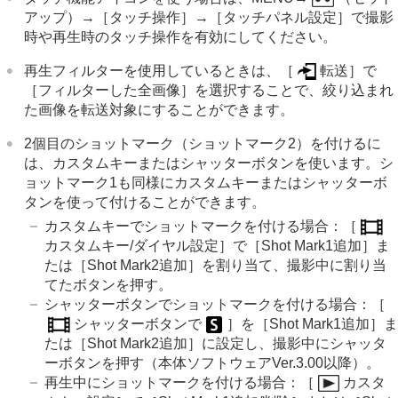
アップ
）→
［タッチ操作］
→
［タッチパネル設定］
で撮影
時や再生時のタッチ操作を有効にしてください。
再生フィルターを使用しているときは、
［
転送］
で
［フィルターした全画像］
を選択することで、絞り込まれ
た画像を転送対象にすることができます。
2個目のショットマーク（ショットマーク2）を付けるに
は、カスタムキーまたはシャッターボタンを使います。シ
ョットマーク1も同様にカスタムキーまたはシャッターボ
タンを使って付けることができます。
カスタムキーでショットマークを付ける場合：
［
カスタムキー/ダイヤル設定］
で
［Shot Mark1追加］
ま
たは
［Shot Mark2追加］
を割り当て、撮影中に割り当
てたボタンを押す。
シャッターボタンでショットマークを付ける場合：
［
シャッターボタンで
］
を
［Shot Mark1追加］
ま
たは
［Shot Mark2追加］
に設定し、撮影中にシャッタ
ーボタンを押す（本体ソフトウェアVer.3.00以降）。
再生中にショットマークを付ける場合：
［
カスタ