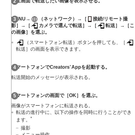
再生画面で転送したい画像を表示させる。
スマートフォンに画像を転送する
カメラで選んで転送
（スマートフォン転送）
転送状態リセット
（スマートフォン転送）
MENU→
（
ネットワーク
）→
［
接続/リモート撮
カメラの電源OFF中に接続する
影］
→
［
カメラで選んで転送］
→
［
転送］
→
［こ
スマートフォンから位置情報を取得する
の画像］
を選ぶ。
パソコンでできること
クラウドサービスを利用する
（
スマートフォン転送
）ボタンを押しても、
［
資料
転送］
の画面を表示できます。
故障かな？と思ったら
スマートフォンでCreators’ Appを起動する。
転送開始のメッセージが表示される。
スマートフォンの画面で
［OK］
を選ぶ。
画像がスマートフォンに転送される。
転送の進行中に、以下の操作を同時に行うことができ
*
ます。
撮影
メニュー操作