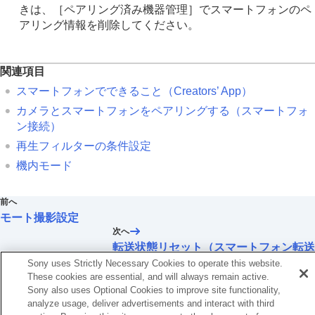
きは、
［ペアリング済み機器管理］
でスマートフォンのペ
アリング情報を削除してください。
関連項目
スマートフォンでできること（Creators’ App）
カメラとスマートフォンをペアリングする（
スマートフォ
ン接続
）
再生フィルターの条件設定
機内モード
前へ
モート撮影設定
次へ
転送状態リセット（スマートフォン転送
Sony uses Strictly Necessary Cookies to operate this website.
TP1001368901
These cookies are essential, and will always remain active.
お使いのカメラの本体ソフトウェアがVer.2.00未満の場合は下記URLの
Sony also uses Optional Cookies to improve site functionality,
ヘルプガイドをご覧ください。
analyze usage, deliver advertisements and interact with third
https://helpguide.sony.net/ilc/2040/v1/ja/index.html