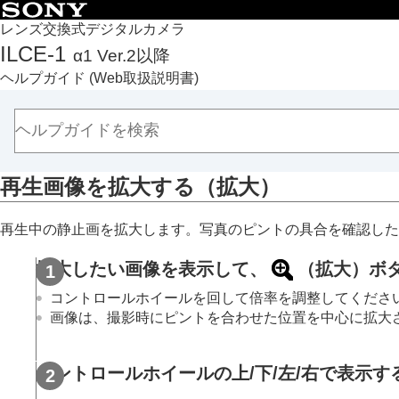
目次
レンズ交換式デジタルカメラ
ILCE-1
α1 Ver.2以降
トップページ
ヘルプガイド
(Web取扱説明書)
ヘルプガイドの使いかた
必ずお読みください
本体と付属品を確認する
各部の名称
再生画像を拡大する（拡大）
本機の基本操作
準備/基本的な撮影
再生中の静止画を拡大します。写真のピントの具合を確認した
MENU一覧から機能を探す
撮影機能を活用する
拡大したい画像を表示して、
（
拡大
）ボ
カメラをカスタマイズする
コントロールホイールを回して倍率を調整してください
再生する
画像は、撮影時にピントを合わせた位置を中心に拡大
この章の目次
画像を見る
コントロールホイールの上/下/左/右で表示
複数メディアの再生設定