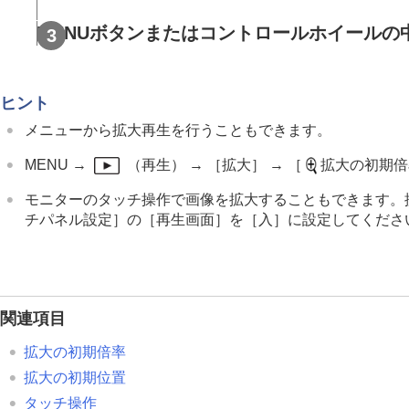
複数メディアの表示設定
静止画を再生する
MENUボタンまたはコントロールホイールの
再生画像を拡大する（拡大）
拡大の初期倍率
ヒント
拡大の初期位置
記録画像を自動的に回転させる（
記
メニューから拡大再生を行うこともできます。
動画を再生する
MENU
→
（
再生
） →
［拡大］
→
［
拡大の初期倍
再生/モニタリング音量
モニターのタッチ操作で画像を拡大することもできます。
4ch音声のモニタリング
（動画）
チパネル設定］
の
［再生画面］
を
［入］
に設定してくださ
スライドショーで再生する（
スライ
インターバル連続再生
インターバル再生速度
画像の表示方法を変える
関連項目
画像間をジャンプ移動する方法を設定す
拡大の初期倍率
撮影した画像を保護する（
プロテクト
）
拡大の初期位置
画像に情報を追加する
タッチ操作