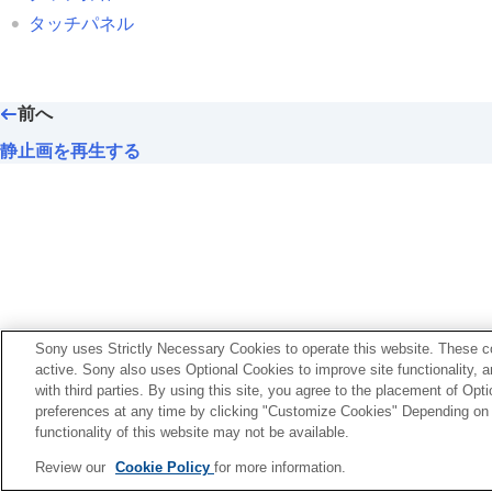
トリミング
タッチパネル
動画から静止画を切り出す
メモリーカード間で画像をコピーする（
画像を削除する
前へ
テレビと接続して画像を見る
静止画を再生する
カメラの設定を変更する
スマートフォンでできること
パソコンでできること
クラウドサービスを利用する
資料
故障かな？と思ったら
お使いのカメラの本体ソフトウェアがVer.2.00未満
Sony uses Strictly Necessary Cookies to operate this website. These co
active. Sony also uses Optional Cookies to improve site functionality, 
https://helpguide.sony.net/ilc/2040/v1/ja/index.html
with third parties. By using this site, you agree to the placement of O
preferences at any time by clicking "Customize Cookies" Depending on y
functionality of this website may not be available.
言語選択ページへ
Review our
Cookie Policy
for more information.