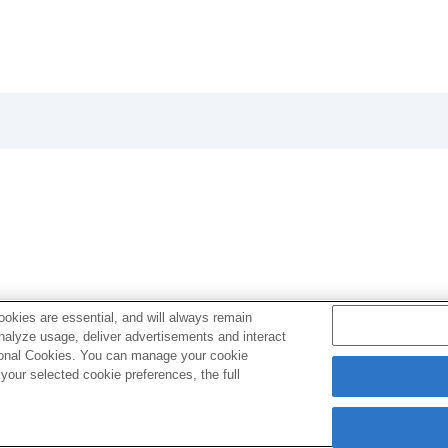
コピー
）
の場合は下記URLのヘルプガイドをご覧ください。
okies are essential, and will always remain
analyze usage, deliver advertisements and interact
ptional Cookies. You can manage your cookie
our selected cookie preferences, the full