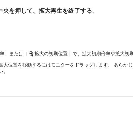
中央を押して、拡大再生を終了する。
録画像の回転表示
）
率］
または
［
拡大の初期位置］
で、拡大初期倍率や拡大初
拡大位置を移動するにはモニターをドラッグします。 あらかじ
い。
ドショー
）
る（
画像送り設定
）