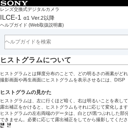
目次
レンズ交換式デジタルカメラ
ILCE-1
α1 Ver.2以降
トップページ
ヘルプガイド
(Web取扱説明書)
ヘルプガイドの使いかた
必ずお読みください
本体と付属品を確認する
各部の名称
ヒストグラムについて
本機の基本操作
準備/基本的な撮影
ヒストグラムとは輝度分布のことで、どの明るさの画素がどれ
MENU一覧から機能を探す
撮影画面や再生画面にヒストグラムを表示させるには、DIS
撮影機能を活用する
この章の目次
ヒストグラムの見かた
撮影モードを選ぶ
ヒストグラムは、左に行くほど暗く、右は明るいことを表して
フォーカス（ピント）を合わせる
露出補正をかけると、ヒストグラムもそれに応じて変化します
ヒストグラムの左右両端のデータは、白とび/黒つぶれした部
顔/瞳AF
できません。必要に応じて露出補正をしてから撮影してくださ
フォーカス機能を使う