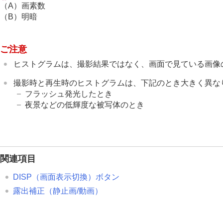
露出/測光を調整する
（A）画素数
露出補正
（静止画/動画）
（B）明暗
ヒストグラムについて
露出補正値のリセット
（静止画/動画
ご注意
露出値ステップ幅
（静止画/動画）
ヒストグラムは、撮影結果ではなく、画面で見ている画像
露出基準調整
（静止画/動画）
Dレンジオプティマイザー
（静止画/
撮影時と再生時のヒストグラムは、下記のとき大きく異な
フラッシュ発光したとき
測光モード
（静止画/動画）
夜景などの低輝度な被写体のとき
マルチ測光時顔優先
（静止画/動画）
スポット測光位置
（静止画/動画）
AEロック
シャッター半押しAEL
関連項目
オートスローシャッター
ゼブラ表示
DISP（画面表示切換）ボタン
露出補正
（静止画/動画）
ISO感度を選ぶ
ホワイトバランス