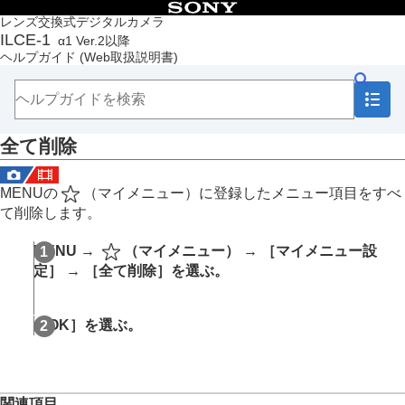
目次
レンズ交換式デジタルカメラ
ILCE-1
α1 Ver.2以降
トップページ
ヘルプガイド
(Web取扱説明書)
ヘルプガイドの使いかた
必ずお読みください
本体と付属品を確認する
各部の名称
全て削除
本機の基本操作
準備/基本的な撮影
MENU一覧から機能を探す
MENUの
（
マイメニュー
）に登録したメニュー項目をすべ
撮影機能を活用する
て削除します。
カメラをカスタマイズする
この章の目次
MENU
→
（
マイメニュー
） →
［マイメニュー設
本機のカスタマイズ機能について
定］
→
［全て削除］
を選ぶ。
よく使う機能をボタンやダイヤルに割り当てる
（
カスタムキー/ダイヤル設定
）
一時的にダイヤルの機能を変更する（
マイダイヤ
［OK］
を選ぶ。
ル設定
）
撮影設定の登録と呼び出し
よく使う機能をファンクションメニューに登録す
る
関連項目