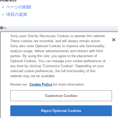
よく使う機能をマイメニュータブに登録する
項目の追加
ページの削除
項目の並べ替え
項目の追加
項目の削除
ページの削除
前へ
全て削除
ージの削除
マイメニューから表示
Sony uses Strictly Necessary Cookies to operate this website.
次へ
These cookies are essential, and will always remain active.
静止画と動画の撮影設定を個別に行う
マイメニューから表
Sony also uses Optional Cookies to improve site functionality,
リング/ダイヤルの機能をカスタマイズする
analyze usage, deliver advertisements and interact with third
TP1001362789
動画撮影でシャッターボタンを使う
parties. By using this site, you agree to the placement of
モニター/ファインダーの表示を設定する
Optional Cookies. You can manage your cookie preferences at
再生する
any time by clicking "Customize Cookies" Depending on your
カメラの設定を変更する
selected cookie preferences, the full functionality of this
スマートフォンでできること
website may not be available.
お使いのカメラの本体ソフトウェアがVer.2.00未満の場合は下記URLの
パソコンでできること
Review our
Cookie Policy
for more information.
ヘルプガイドをご覧ください。
クラウドサービスを利用する
資料
https://helpguide.sony.net/ilc/2040/v1/ja/index.html
Customize Cookies
故障かな？と思ったら
言語選択ページへ
Reject Optional Cookies
5-060-285-03(2)