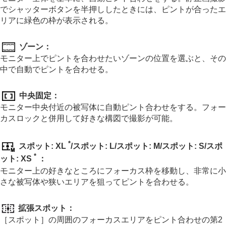
顔/瞳AF
でシャッターボタンを半押ししたときには、ピントが合ったエ
フォーカス機能を使う
リアに緑色の枠が表示される。
露出/測光を調整する
ISO感度を選ぶ
ゾーン
：
ホワイトバランス
画像に効果を加える
モニター上でピントを合わせたいゾーンの位置を選ぶと、その
ドライブモードを使う（連写/セルフタイマー）
中で自動でピントを合わせる。
インターバル撮影機能
より高解像の静止画を撮影する
中央固定
：
画質や記録形式を設定する
モニター中央付近の被写体に自動ピント合わせをする。フォー
タッチ機能を使う
カスロックと併用して好きな構図で撮影が可能。
シャッターの設定
ズームする
フラッシュを使う
*
スポット: XL
/
スポット: L
/
スポット: M
/
スポット: S
/
スポ
手ブレを補正する
*
ット: XS
：
レンズ補正
（静止画/動画）
モニター上の好きなところにフォーカス枠を移動し、非常に小
ノイズリダクション
さな被写体や狭いエリアを狙ってピントを合わせる。
撮影中の画面表示を設定する
動画の音声を記録する
動画を撮影しながら静止画を切り出す
拡張スポット
：
TC/UB設定
［スポット］
の周囲のフォーカスエリアをピント合わせの第2