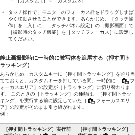
［カスタム 1］
～
［カスタム 3］
タッチ操作で、モニターのフォーカス枠をドラッグしすば
やく移動させることができます。あらかじめ、
［タッチ操
作］
を
［入］
に、
［タッチパネル設定］
の
［撮影画面］
で
［撮影時のタッチ機能］
を
［タッチフォーカス］
に設定し
てください。
静止画撮影時に一時的に被写体を追尾する（
押す間ト
ラッキング
）
あらかじめ、カスタムキーに
［押す間トラッキング］
を割り当
てておくと、カスタムキーを押している間、一時的に
［
フ
ォーカスエリア］
の設定が
［トラッキング］
に切り替わりま
す。 このときの
［トラッキング］
の種類は、
［押す間トラッ
キング］
を実行する前に設定していた
［
フォーカスエリ
ア］
の設定がそのまま引き継がれます。
例：
［押す間トラッキング］
実行前
［押す間トラッキング］