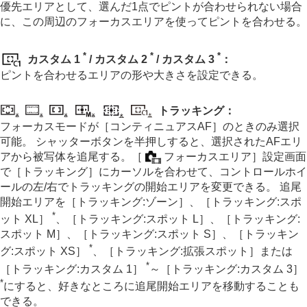
外部RAWレコーダーにRAW動画を出力する
優先エリアとして、選んだ1点でピントが合わせられない場合
画像と音声をライブ配信する
に、この周辺のフォーカスエリアを使ってピントを合わせる。
カメラをカスタマイズする
再生する
*
*
*
カスタム 1
/
カスタム 2
/
カスタム 3
：
カメラの設定を変更する
ピントを合わせるエリアの形や大きさを設定できる。
スマートフォンでできること
パソコンでできること
クラウドサービスを利用する
トラッキング
：
資料
フォーカスモードが
［コンティニュアスAF］
のときのみ選択
故障かな？と思ったら
可能。 シャッターボタンを半押しすると、選択されたAFエリ
アから被写体を追尾する。
［
フォーカスエリア］
設定画面
で
［トラッキング］
にカーソルを合わせて、コントロールホイ
ールの左/右でトラッキングの開始エリアを変更できる。 追尾
開始エリアを
［トラッキング:ゾーン］
、
［トラッキング:スポ
*
ット XL］
、
［トラッキング:スポット L］
、
［トラッキング:
スポット M］
、
［トラッキング:スポット S］
、
［トラッキン
*
グ:スポット XS］
、
［トラッキング:拡張スポット］
または
*
［トラッキング:カスタム 1］
～
［トラッキング:カスタム 3］
*
にすると、好きなところに追尾開始エリアを移動することも
できる。