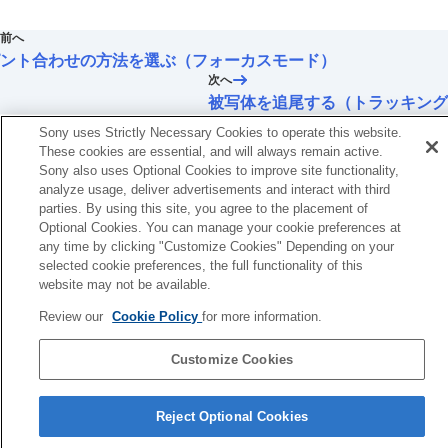
前へ
ント合わせの方法を選ぶ（フォーカスモード）
次へ
被写体を追尾する（トラッキング
TP1001341730
Sony uses Strictly Necessary Cookies to operate this website.
お使いのカメラの本体ソフトウェアがVer.2.00未満の場合は下記URLの
These cookies are essential, and will always remain active.
ヘルプガイドをご覧ください。
Sony also uses Optional Cookies to improve site functionality,
analyze usage, deliver advertisements and interact with third
https://helpguide.sony.net/ilc/2040/v1/ja/index.html
parties. By using this site, you agree to the placement of
Optional Cookies. You can manage your cookie preferences at
言語選択ページへ
any time by clicking "Customize Cookies" Depending on your
selected cookie preferences, the full functionality of this
5-060-285-03(2)
website may not be available.
Copyright 2024 Sony Corporation
Review our
Cookie Policy
for more information.
Customize Cookies
Reject Optional Cookies