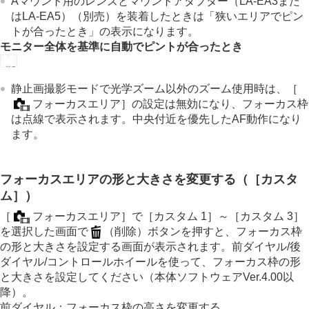
Aマウント用のレンズとマウントアダプター（LA-EA3また
はLA-EA5）（別売）を装着したときは「狭いエリアでピン
トが合ったとき」の表示になります。
モニター全体を基準に自動でピントが合ったとき
静止画撮影モードで光学ズーム以外のズーム使用時は、
［
フォーカスエリア］
の設定は無効になり、フォーカス枠
は点線で表示されます。中央付近を優先したAF動作になり
ます。
フォーカスエリアの形と大きさを変更する（
［カスタ
ム］
）
［
フォーカスエリア］
で
［カスタム 1］
～
［カスタム 3］
を選択した画面で
（削除）ボタンを押すと、フォーカス枠
の形と大きさを設定する画面が表示されます。前ダイヤル/後
ダイヤル/コントロールホイールを使って、フォーカス枠の形
と大きさを設定してください（本体ソフトウェアVer.4.00以
降）。
前ダイヤル：フォーカス枠の高さを変更する。