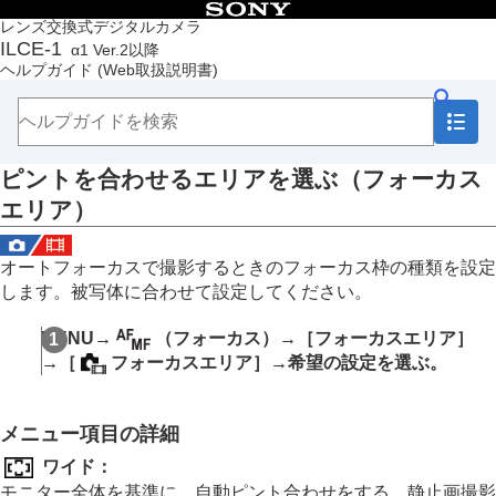
目次
レンズ交換式デジタルカメラ
ILCE-1
α1 Ver.2以降
トップページ
ヘルプガイド
(Web取扱説明書)
ヘルプガイドの使いかた
必ずお読みください
本体と付属品を確認する
各部の名称
ピントを合わせるエリアを選ぶ（
フォーカス
本機の基本操作
準備/基本的な撮影
エリア
）
MENU一覧から機能を探す
撮影機能を活用する
オートフォーカスで撮影するときのフォーカス枠の種類を設定
この章の目次
します。被写体に合わせて設定してください。
撮影モードを選ぶ
フォーカス（ピント）を合わせる
MENU
→
（
フォーカス
）→
［フォーカスエリア］
ピント合わせの方法を選ぶ（
フォーカスモー
ド
）
→
［
フォーカスエリア］
→希望の設定を選ぶ。
ピントを合わせるエリアを選ぶ（
フォーカス
エリア
）
被写体を追尾する（トラッキング）
メニュー項目の詳細
マニュアルフォーカス
ワイド：
ダイレクトマニュアルフォーカス（
DMF
）
モニター全体を基準に、自動ピント合わせをする。静止画撮影