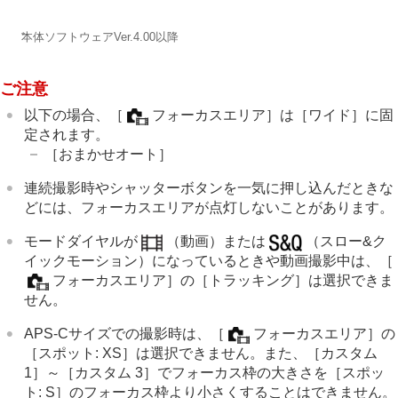
*
本体ソフトウェアVer.4.00以降
ご注意
以下の場合、
［
フォーカスエリア］
は
［ワイド］
に固
定されます。
［おまかせオート］
連続撮影時やシャッターボタンを一気に押し込んだときな
どには、フォーカスエリアが点灯しないことがあります。
モードダイヤルが
（
動画
）または
（
スロー&ク
イックモーション
）になっているときや動画撮影中は、
［
フォーカスエリア］
の
［トラッキング］
は選択できま
せん。
APS-Cサイズでの撮影時は、
［
フォーカスエリア］
の
［スポット: XS］
は選択できません。また、
［カスタム
1］
～
［カスタム 3］
でフォーカス枠の大きさを
［スポッ
ト: S］
のフォーカス枠より小さくすることはできません。