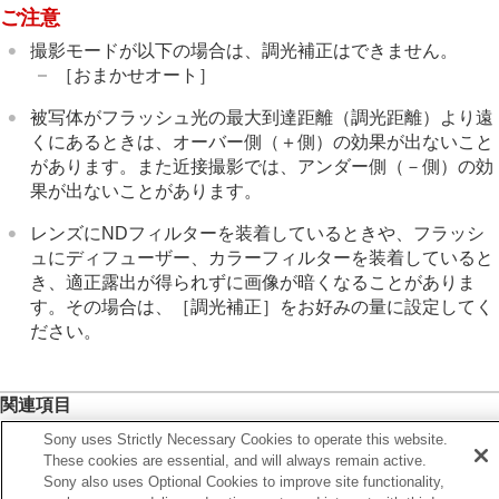
インターバル撮影機能
ご注意
より高解像の静止画を撮影する
撮影モードが以下の場合は、調光補正はできません。
画質や記録形式を設定する
［おまかせオート］
タッチ機能を使う
シャッターの設定
被写体がフラッシュ光の最大到達距離（調光距離）より遠
ズームする
くにあるときは、オーバー側（＋側）の効果が出ないこと
フラッシュを使う
があります。また近接撮影では、アンダー側（－側）の効
フラッシュ（別売）を使う
果が出ないことがあります。
フラッシュモード
調光補正
レンズにNDフィルターを装着しているときや、フラッシ
露出補正の影響
ュにディフューザー、カラーフィルターを装着していると
ワイヤレスフラッシュ
き、適正露出が得られずに画像が暗くなることがありま
フラッシュ同調速優先
す。その場合は、
［調光補正］
をお好みの量に設定してく
赤目軽減発光
ださい。
FELロック
外部フラッシュ設定
フラッシュ撮影設定登録
シンクロターミナルコード付きフラッシュを
関連項目
使う
フラッシュ（別売）を使う
Sony uses Strictly Necessary Cookies to operate this website.
These cookies are essential, and will always remain active.
手ブレを補正する
Sony also uses Optional Cookies to improve site functionality,
レンズ補正
（静止画/動画）
前へ