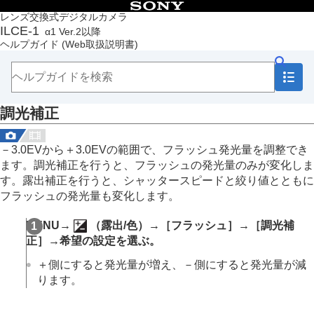
目次
レンズ交換式デジタルカメラ
ILCE-1
α1 Ver.2以降
トップページ
ヘルプガイド
(Web取扱説明書)
ヘルプガイドの使いかた
必ずお読みください
本体と付属品を確認する
各部の名称
調光補正
本機の基本操作
準備/基本的な撮影
MENU一覧から機能を探す
－3.0EVから＋3.0EVの範囲で、フラッシュ発光量を調整でき
撮影機能を活用する
ます。調光補正を行うと、フラッシュの発光量のみが変化しま
この章の目次
す。露出補正を行うと、シャッタースピードと絞り値とともに
撮影モードを選ぶ
フラッシュの発光量も変化します。
フォーカス（ピント）を合わせる
顔/瞳AF
MENU
→
（
露出/色
）→
［フラッシュ］
→
［調光補
フォーカス機能を使う
正］
→希望の設定を選ぶ。
露出/測光を調整する
ISO感度を選ぶ
＋側にすると発光量が増え、－側にすると発光量が減
ホワイトバランス
ります。
画像に効果を加える
ドライブモードを使う（連写/セルフタイマー）