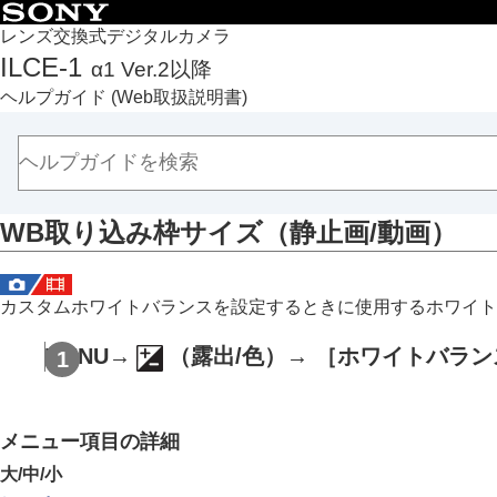
目次
レンズ交換式デジタルカメラ
ILCE-1
α1 Ver.2以降
トップページ
ヘルプガイド
(Web取扱説明書)
ヘルプガイドの使いかた
必ずお読みください
本体と付属品を確認する
各部の名称
WB取り込み枠サイズ
（静止画/動画）
本機の基本操作
準備/基本的な撮影
MENU一覧から機能を探す
カスタムホワイトバランスを設定するときに使用するホワイト
撮影機能を活用する
この章の目次
MENU
→
（
露出/色
）→
［ホワイトバラン
撮影モードを選ぶ
フォーカス（ピント）を合わせる
メニュー項目の詳細
顔/瞳AF
フォーカス機能を使う
大
/
中
/
小