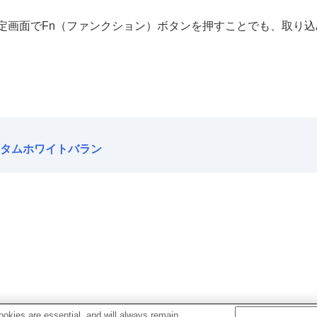
定画面でFn（ファンクション）ボタンを押すことでも、取り
バランスを設定する（カスタムホワイトバランス）
）
タムホワイトバラン
マー）
の場合は下記URLのヘルプガイドをご覧ください。
okies are essential, and will always remain