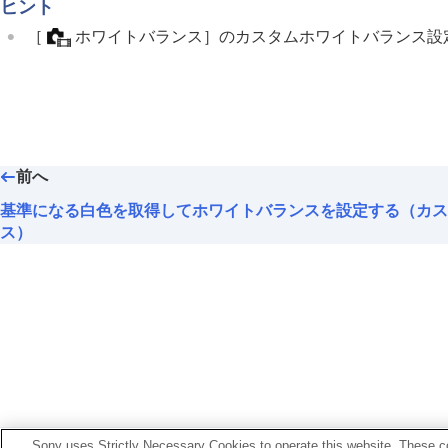
露出/測光を調整する
ヒント
ISO感度を選ぶ
［
ホワイトバランス］
のカスタムホワイトバランス設
ホワイトバランス
ホワイトバランス
（静止画/動画）
基準になる白色を取得してホワイト
WB取り込み枠サイズ
（静止画/動画
AWB時の優先設定
（静止画/動画）
前へ
シャッターAWBロック
基準になる白色を取得してホワイトバランスを設定する（カス
ショックレスWB
ス）
画像に効果を加える
ドライブモードを使う（連写/セルフタイ
インターバル撮影機能
より高解像の静止画を撮影する
画質や記録形式を設定する
タッチ機能を使う
シャッターの設定
お使いのカメラの本体ソフトウェアがVer.2.00未満
ズームする
Sony uses Strictly Necessary Cookies to operate this website. These co