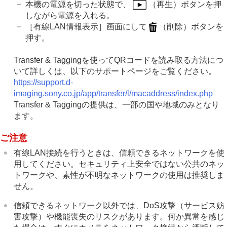
本機の電源を切った状態で、
（再生）ボタンを押
パソコンでできること
しながら電源を入れる。
クラウドサービスを利用する
［有線LAN情報表示］
画面にして
（削除）ボタンを
資料
押す。
故障かな？と思ったら
Transfer & Taggingを使ってQRコードを読み取る方法につ
いて詳しくは、以下のサポートページをご覧ください。
https://support.d-
imaging.sony.co.jp/app/transfer/l/macaddress/index.php
Transfer & Taggingの提供は、一部の国や地域のみとなり
ます。
ご注意
有線LAN接続を行うときは、信頼できるネットワークを使
用してください。セキュリティ上安全ではない公共のネッ
トワークや、素性が不明なネットワークの使用は推奨しま
せん。
信頼できるネットワーク以外では、DoS攻撃（サービス妨
害攻撃）や機能喪失のリスクがあります。何か異常を感じ