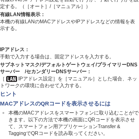
Wi-Fi情報表示
定する。（
［オート］
/
［マニュアル］
）
SSID・PWリセット
有線LAN情報表示
：
Bluetooth設定
Bluetoothリモコン
本機の有線LANのMACアドレスやIPアドレスなどの情報を表
有線LAN
示する。
テザリング接続
機内モード
機器名称変更
IPアドレス
：
ルート証明書の読み込み
手動で入力する場合は、固定アドレスを入力する。
アクセス認証設定
サブネットマスク
/
デフォルトゲートウェイ
/
プライマリーDNS
アクセス認証情報
サーバー
/
セカンダリーDNSサーバー
：
セキュリティ(IPsec)
［
IPアドレス設定］
を
［マニュアル］
とした場合、ネッ
Wi-Fi Direct設定
トワークの環境に合わせて入力する。
ネットワーク設定リセット
FTP転送機能
ヒント
MACアドレスのQRコードを表示させるには
ファインダー/モニターの設定
電力設定
本機のMACアドレスをスマートフォンに取り込むことがで
USB設定
きます。以下の方法で本機の画面にQRコードを表示させ
外部出力設定
て、スマートフォン用アプリケーションTransfer &
一般設定
TaggingでQRコードを読み取ってください。
スマートフォンでできること