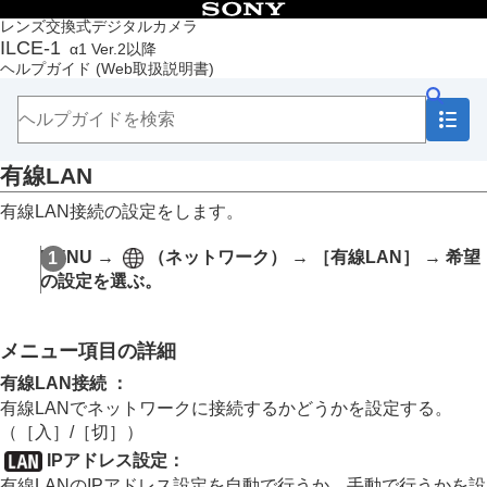
目次
レンズ交換式デジタルカメラ
ILCE-1
α1 Ver.2以降
トップページ
ヘルプガイド
(Web取扱説明書)
ヘルプガイドの使いかた
必ずお読みください
本体と付属品を確認する
各部の名称
有線LAN
本機の基本操作
準備/基本的な撮影
有線LAN接続の設定をします。
MENU一覧から機能を探す
撮影機能を活用する
MENU
→
（
ネットワーク
） →
［有線LAN］
→ 希望
カメラをカスタマイズする
の設定を選ぶ。
再生する
カメラの設定を変更する
メモリーカードの設定
メニュー項目の詳細
ファイルの設定
ネットワークの設定
有線LAN接続
：
Wi-Fi接続
有線LANでネットワークに接続するかどうかを設定する。
アクセスポイント簡単登録
（
［入］
/
［切］
）
アクセスポイント手動登録
IPアドレス設定
：
Wi-Fi周波数帯
有線LANのIPアドレス設定を自動で行うか、手動で行うかを設