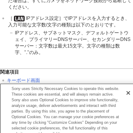
た場合は、すぐにカメラをネットワーク接続から遮断して
ください。
［
IPアドレス設定］
でIPアドレスを入力するとき、
入力可能な文字数/文字の種類は以下のとおりです。
IPアドレス、サブネットマスク、デフォルトゲートウ
ェイ、プライマリーDNSサーバー、セカンダリーDNS
サーバー：文字数は最大15文字。文字の種類は数
字、"."のみ。
関連項目
キーボード画面
Sony uses Strictly Necessary Cookies to operate this website.
These cookies are essential, and will always remain active.
前へ
Sony also uses Optional Cookies to improve site functionality,
luetoothリモコン
analyze usage, deliver advertisements and interact with third
次へ
parties. By using this site, you agree to the placement of
テザリング接
Optional Cookies. You can manage your cookie preferences at
TP1001362790
any time by clicking "Customize Cookies" Depending on your
お使いのカメラの本体ソフトウェアがVer.2.00未満の場合は下記URLの
selected cookie preferences, the full functionality of this