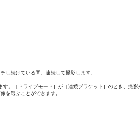
。
マー）
ッチし続けている間、連続して撮影します。
ます。
［ドライブモード］
が
［連続ブラケット］
のとき、撮影
画像を選ぶことができます。
（
タッチフォーカス
）
る（
タッチトラッキング
）
ッター
）