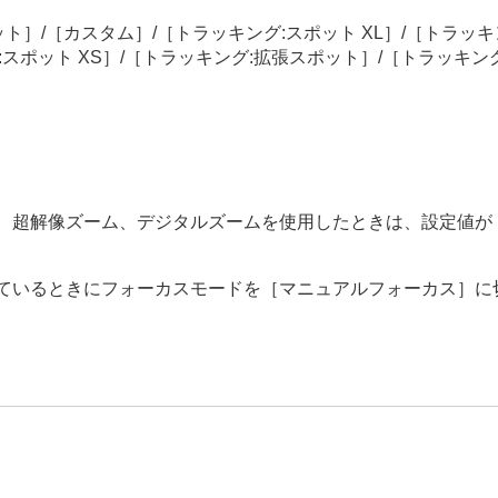
ット］
/
［カスタム］
/
［トラッキング:スポット XL］
/
［トラッキ
スポット XS］
/
［トラッキング:拡張スポット］
/
［トラッキング
、超解像ズーム、デジタルズームを使用したときは、設定値が
ているときにフォーカスモードを
［マニュアルフォーカス］
に
る