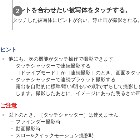
露出/測光を調整する
ピントを合わせたい被写体をタッチする。
ISO感度を選ぶ
ホワイトバランス
タッチした被写体にピントが合い、静止画が撮影される
画像に効果を加える
ドライブモードを使う（連写/セルフタイ
インターバル撮影機能
ヒント
より高解像の静止画を撮影する
他にも、次の機能がタッチ操作で撮影できます。
画質や記録形式を設定する
タッチシャッターで連続撮影する
タッチ機能を使う
［ドライブモード］
が
［連続撮影］
のとき、画面をタ
タッチ操作
タッチシャッターで連続ブラケット撮影する
タッチ感度
露出を自動的に標準/暗い/明るいの順でずらして撮影し
します。撮影したあとに、イメージにあった明るさの
タッチパネル/タッチパッド
タッチパネル設定
ご注意
タッチパッド設定
以下のとき、
［タッチシャッター］
は使えません。
タッチ操作でフォーカスを合わせる
ファインダー撮影時
タッチ操作でトラッキングを開始す
動画撮影時
スロー&クイックモーション撮影時
タッチ操作で撮影する（
タッチシャ