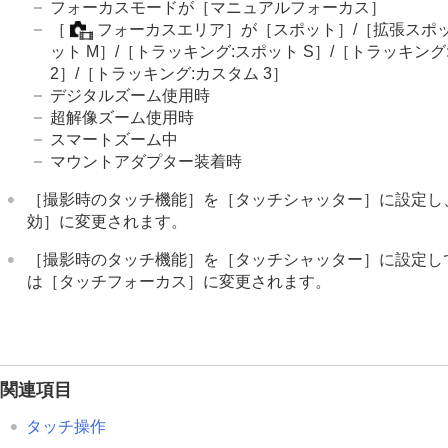
フォーカスモードが
［マニュアルフォーカス］
シャッターの設定
［
フォーカスエリア］
が
［スポット］
/
［拡張スポ
ズームする
ット M］
/
［トラッキング:スポット S］
/
［トラッキング:
2］
/
［トラッキング:カスタム 3］
フラッシュを使う
デジタルズーム使用時
手ブレを補正する
超解像ズーム使用時
レンズ補正
（静止画/動画）
スマートズーム中
ノイズリダクション
マウントアダプター装着時
撮影中の画面表示を設定する
［撮影時のタッチ機能］
を
［タッチシャッター］
に設定し
動画の音声を記録する
効］
に変更されます。
動画を撮影しながら静止画を切り出す
［撮影時のタッチ機能］
を
［タッチシャッター］
に設定し
TC/UB設定
は
［タッチフォーカス］
に変更されます。
外部RAWレコーダーにRAW動画を出力す
画像と音声をライブ配信する
カメラをカスタマイズする
再生する
関連項目
カメラの設定を変更する
タッチ操作
スマートフォンでできること