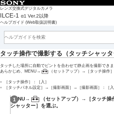
目次
レンズ交換式デジタルカメラ
ILCE-1
α1 Ver.2以降
トップページ
ヘルプガイド
(Web取扱説明書)
ヘルプガイドの使いかた
必ずお読みください
本体と付属品を確認する
各部の名称
タッチ操作で撮影する（
タッチシャッタ
本機の基本操作
準備/基本的な撮影
タッチした場所に自動でピントを合わせて静止画を撮影できま
MENU一覧から機能を探す
あらかじめ、
MENU
→
（
セットアップ
）→
［タッチ操作
撮影機能を活用する
この章の目次
［タッチ操作］
：
［入］
［タッチパネル設定］
→
［撮影画面］
→
［撮影画面］
：
［入
撮影モードを選ぶ
フォーカス（ピント）を合わせる
MENU
→
（
セットアップ
）→
［タッチ操
顔/瞳AF
シャッター］
を選ぶ。
フォーカス機能を使う