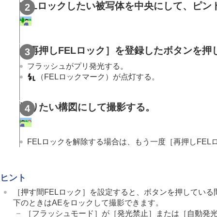
露出/測光を調整する
FELロックしたい被写体を中央にして、ピン
ISO感度を選ぶ
ホワイトバランス
画像に効果を加える
［再押しFELロック］
を登録したボタンを押
ドライブモードを使う（連写/セルフタイ
フラッシュがプリ発光する。
インターバル撮影機能
（FELロックマーク）が点灯する。
より高解像の静止画を撮影する
画質や記録形式を設定する
撮りたい構図にして撮影する。
タッチ機能を使う
シャッターの設定
ズームする
FELロックを解除する場合は、もう一度
［再押しFEL
フラッシュを使う
フラッシュ（別売）を使う
フラッシュモード
ヒント
調光補正
［押す間FELロック］
を設定すると、ボタンを押している
露出補正の影響
下のときはAEをロックして撮影できます。
ワイヤレスフラッシュ
［フラッシュモード］
が
［発光禁止］
または
［自動発