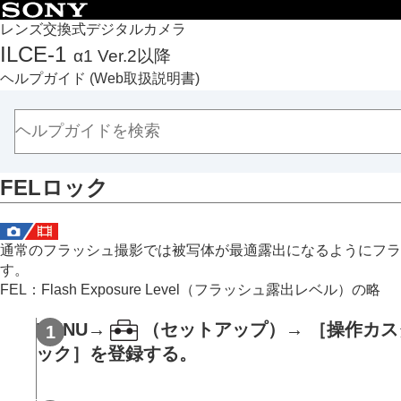
目次
レンズ交換式デジタルカメラ
ILCE-1
α1 Ver.2以降
トップページ
ヘルプガイド
(Web取扱説明書)
ヘルプガイドの使いかた
必ずお読みください
本体と付属品を確認する
各部の名称
FELロック
本機の基本操作
準備/基本的な撮影
MENU一覧から機能を探す
通常のフラッシュ撮影では被写体が最適露出になるようにフラ
撮影機能を活用する
す。
この章の目次
FEL：Flash Exposure Level（フラッシュ露出レベル）の略
撮影モードを選ぶ
MENU
→
（
セットアップ
）→
［操作カス
フォーカス（ピント）を合わせる
ック］
を登録する。
顔/瞳AF
フォーカス機能を使う