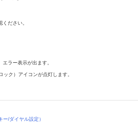
認ください。
ッシュを使う
、エラー表示が出ます。
ELロック）アイコンが点灯します。
る
キー/ダイヤル設定
）