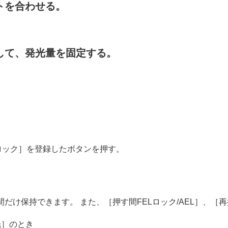
トを合わせる。
して、発光量を固定する。
マー）
ロック］
を登録したボタンを押す。
間だけ保持できます。 また、
［押す間FELロック/AEL］
、
［再
光］
のとき