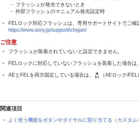
フラッシュ同調速優先
フラッシュが発光できないとき
外部フラッシュのマニュアル発光設定時
赤目軽減発光
FELロック
FELロック対応フラッシュは、専用サポートサイトでご確
外部フラッシュ設定
https://www.sony.jp/support/ichigan/
フラッシュ撮影設定登録
ご注意
シンクロターミナルコード付きフラ
フラッシュが装着されていないと設定できません。
手ブレを補正する
FELロックに対応していないフラッシュを装着した場合は
レンズ補正
（静止画/動画）
ノイズリダクション
AEとFELを両方固定している場合は、
（AEロック/F
撮影中の画面表示を設定する
動画の音声を記録する
動画を撮影しながら静止画を切り出す
関連項目
TC/UB設定
外部RAWレコーダーにRAW動画を出力す
よく使う機能をボタンやダイヤルに割り当てる（
カスタム
画像と音声をライブ配信する
カメラをカスタマイズする