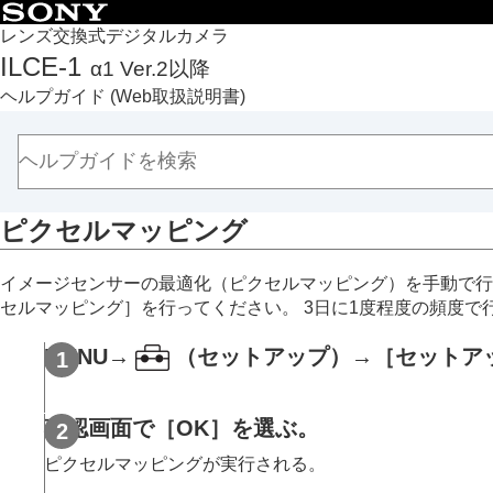
目次
レンズ交換式デジタルカメラ
ILCE-1
α1 Ver.2以降
トップページ
ヘルプガイド
(Web取扱説明書)
ヘルプガイドの使いかた
必ずお読みください
本体と付属品を確認する
各部の名称
ピクセルマッピング
本機の基本操作
準備/基本的な撮影
イメージセンサーの最適化（ピクセルマッピング）を手動で
MENU一覧から機能を探す
セルマッピング］
を行ってください。 3日に1度程度の頻度で
撮影機能を活用する
カメラをカスタマイズする
MENU
→
（
セットアップ
）→
［セットア
再生する
カメラの設定を変更する
確認画面で
［OK］
を選ぶ。
メモリーカードの設定
ピクセルマッピングが実行される。
ファイルの設定