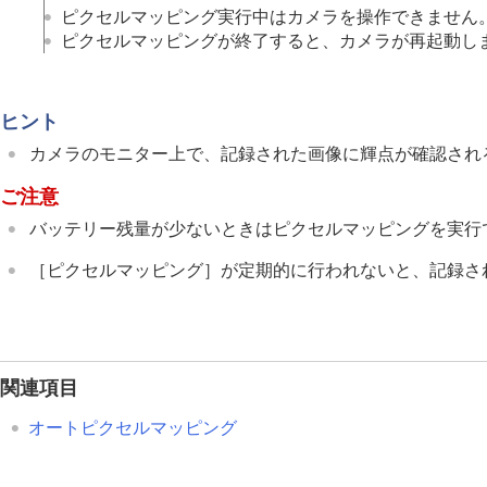
ネットワークの設定
ピクセルマッピング実行中はカメラを操作できません
ファインダー/モニターの設定
ピクセルマッピングが終了すると、カメラが再起動し
電力設定
USB設定
ヒント
外部出力設定
一般設定
カメラのモニター上で、記録された画像に輝点が確認され
エリア/日時設定
ご注意
電子音
バッテリー残量が少ないときはピクセルマッピングを実行
ビデオライトモード
赤外線リモコン
［ピクセルマッピング］
が定期的に行われないと、記録さ
アンチダスト機能
オートピクセルマッピング
ピクセルマッピング
バージョン
関連項目
シリアル番号表示
オートピクセルマッピング
プライバシー通知
認証マーク表示